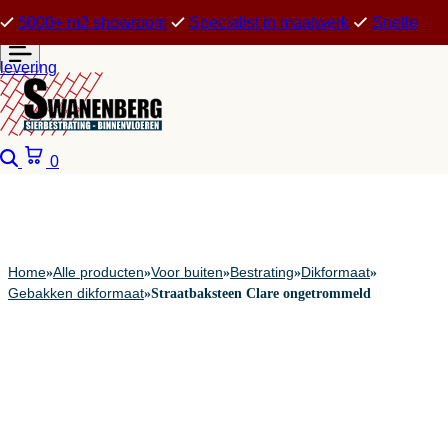
5000+ m2 showroom
Specialist in maatwerk
Snelle
levering
Zoeken
Winkelwagen
0
Home
Alle producten
Voor buiten
Bestrating
Dikformaat
»
»
»
»
»
Gebakken dikformaat
»
Straatbaksteen Clare ongetrommeld