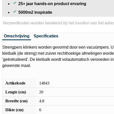
25+ jaar hands-on product ervaring
5000m2 inspiratie
Verzendkosten worden berekend bij het invullen van het adres
Omschrijving
Specificaties
Strengpers klinkers worden gevormd door een vacuümpers. U
kleibalk (de streng) met zuiver rechthoekige afmetingen word
'geëxtrudeerd'. De kleibalk wordt volautomatisch versneden in
gewenste maat.
Artikelcode
14843
Lengte (cm)
20
Breedte (cm)
4.8
Dikte (cm)
6