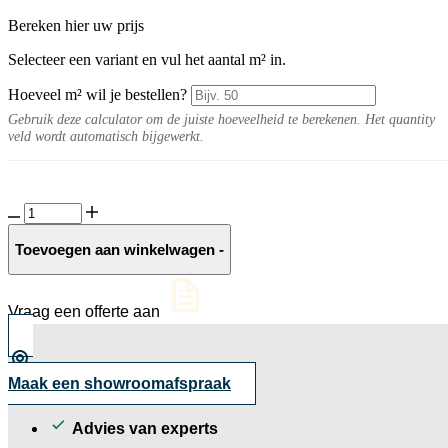
Bereken hier uw prijs
Selecteer een variant en vul het aantal m² in.
Hoeveel m² wil je bestellen?
Gebruik deze calculator om de juiste hoeveelheid te berekenen. Het quantity
veld wordt automatisch bijgewerkt.
Straatbaksteen
Clare
ongetrommeld
Toevoegen aan winkelwagen
-
aantal
Vraag een offerte aan
Maak een showroomafspraak
Advies van experts