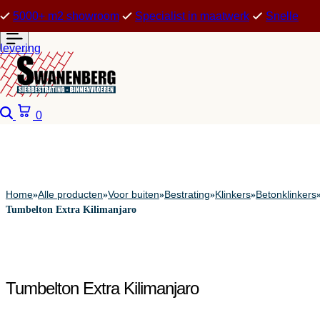
5000+ m2 showroom
Specialist in maatwerk
Snelle
levering
Zoeken
Winkelwagen
0
Home
Alle producten
Voor buiten
Bestrating
Klinkers
Betonklinkers
»
»
»
»
»
Tumbelton Extra Kilimanjaro
Tumbelton Extra Kilimanjaro