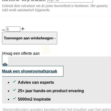
Gebruik deze calculator om de juiste hoeveelheid te berekenen. Het quantity
veld wordt automatisch bijgewerkt.
Tumbelton
Extra
Kilimanjaro
Toevoegen aan winkelwagen
-
aantal
Vraag een offerte aan
Maak een showroomafspraak
Advies van experts
25+ jaar hands-on product ervaring
5000m2 inspiratie
Verzendkosten worden berekend bij het invullen van het adres