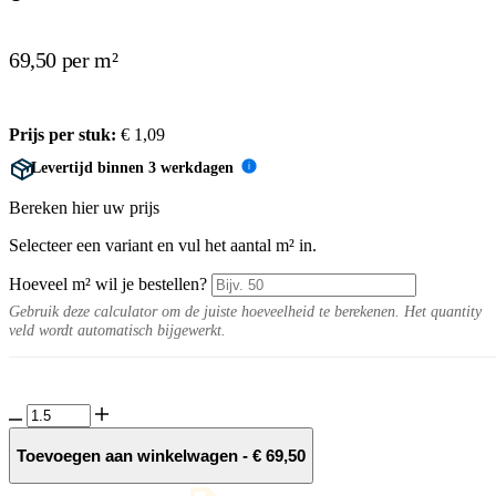
69,50 per m²
Prijs per stuk:
€
1,09
Levertijd binnen 3 werkdagen
i
Bereken hier uw prijs
Selecteer een variant en vul het aantal m² in.
Hoeveel m² wil je bestellen?
Gebruik deze calculator om de juiste hoeveelheid te berekenen. Het quantity
veld wordt automatisch bijgewerkt.
Plat
gestraat
Straakbaksteen
Toevoegen aan winkelwagen
-
€
69,50
Cendre
getrommeld