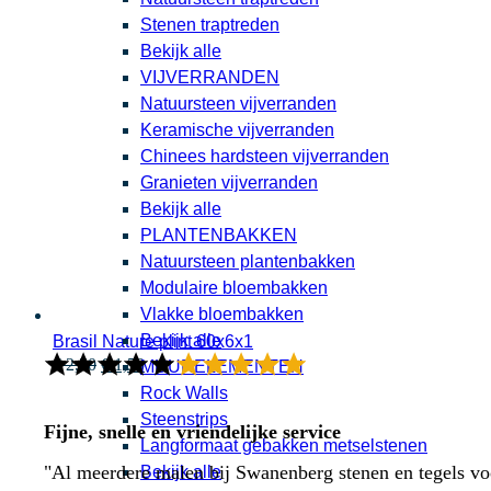
Stenen traptreden
Bekijk alle
VIJVERRANDEN
Natuursteen vijverranden
Keramische vijverranden
Chinees hardsteen vijverranden
Granieten vijverranden
Bekijk alle
PLANTENBAKKEN
Natuursteen plantenbakken
Modulaire bloembakken
Vlakke bloembakken
Bekijk alle
Brasil Nature plint 60x6x1
Oorspronkelijke
Huidige
€
2,50
€
1,50
MUURELEMENTEN
prijs
prijs
Rock Walls
was:
is:
Steenstrips
€ 2,50.
€ 1,50.
Fijne, snelle en vriendelijke service
Langformaat gebakken metselstenen
"Al meerdere malen bij Swanenberg stenen en tegels voor
Bekijk alle