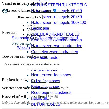
Vanaf prijs per stuk:
€
7,19
NATUURSTEEN TUINTEGELS
Levertijd binnen 3 werkdagen
Natuursteen tuintegels 60x60
i
Natuursteen tuintegels 80x80
Natuursteen tuintegels 100x100
60x60
Bekijk alle
30x60
Formaat
60x120
ZWEMBADRAND TEGELS
Steenstrip Oud Rotterdam getrommeld
120x120
Keramische zwembadranden
0,95 per stuk
Natuursteen zwembadranden
Wissen
Granieten zwembadranden
Toevoegen aan winkelwagen
Zwembadranden
Bekijk alle
Maatwerk aanvraag voor deze tegel
FLAGSTONES
Natuursteen flagstones
Bereken hier uw prijs
Grijze flagstones
Beige flagstones
Selecteer een variant en vul het aantal m² in.
Rood bruine flagstones
Hoeveel m² wil je bestellen?
Bekijk alle
Gebruik deze calculator om de juiste hoeveelheid te berekenen. Het quantity v
BETONTEGELS