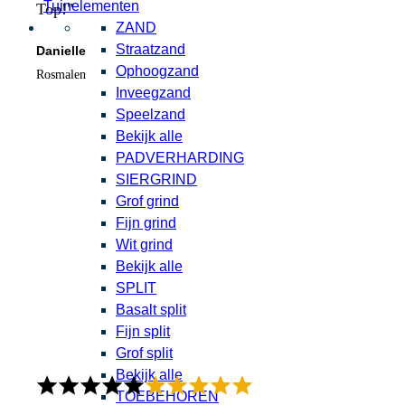
Tuinelementen
Top!"
ZAND
Straatzand
Danielle
Ophoogzand
Rosmalen
Inveegzand
Speelzand
Bekijk alle
PADVERHARDING
SIERGRIND
Grof grind
Fijn grind
Wit grind
Bekijk alle
SPLIT
Basalt split
Fijn split
Grof split
Bekijk alle
TOEBEHOREN