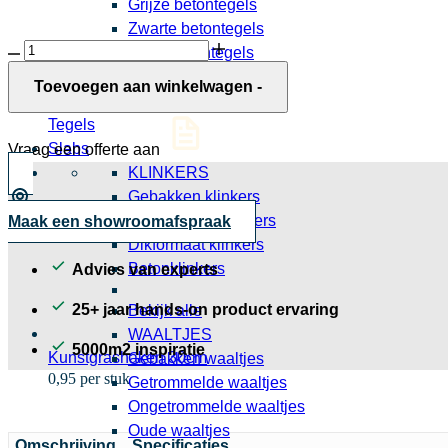
Grijze betontegels
Zwarte betontegels
Oasis
Grote betontegels
10MM
Betontegels 30x30
Grey
Toevoegen aan winkelwagen
-
Bekijk alle
mat
aantal
Tegels
Slabs
Vraag een offerte aan
KLINKERS
Gebakken klinkers
Waalformaat klinkers
Maak een showroomafspraak
Dikformaat klinkers
Betonklinkers
Advies van experts
25+ jaar hands-on product ervaring
Bekijk alle
WAALTJES
5000m2 inspiratie
Kunstgrashaken 30cm
Gebakken waaltjes
0,95 per stuk
Getrommelde waaltjes
Ongetrommelde waaltjes
Oude waaltjes
Omschrijving
Specificaties