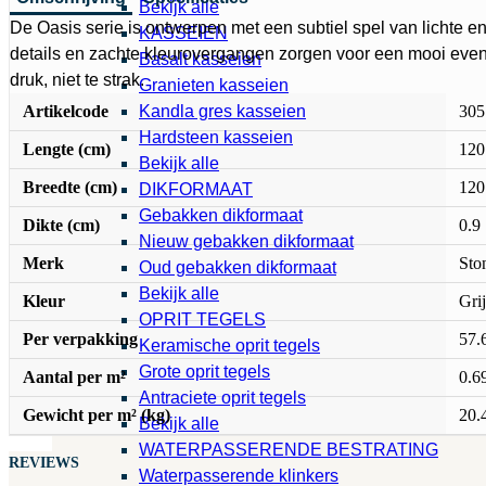
Bekijk alle
De Oasis serie is ontwerpen met een subtiel spel van lichte e
KASSEIEN
details en zachte kleurovergangen zorgen voor een mooi evenw
Basalt kasseien
druk, niet te strak.
Granieten kasseien
Artikelcode
305
Kandla gres kasseien
Hardsteen kasseien
Lengte (cm)
120
Bekijk alle
Breedte (cm)
120
DIKFORMAAT
Gebakken dikformaat
Dikte (cm)
0.9
Nieuw gebakken dikformaat
Merk
Sto
Oud gebakken dikformaat
Bekijk alle
Kleur
Grij
OPRIT TEGELS
Per verpakking
57.
Keramische oprit tegels
Grote oprit tegels
Aantal per m²
0.6
Antraciete oprit tegels
Gewicht per m² (kg)
20.
Bekijk alle
WATERPASSERENDE BESTRATING
REVIEWS
Waterpasserende klinkers