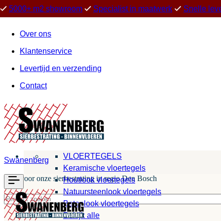
5000+ m2 showroom
Specialist in maatwerk
Snelle lev
Over ons
Klantenservice
Levertijd en verzending
Contact
VLOERTEGELS
Swanenberg
Keramische vloertegels
Kies voor onze sierbestrating in regio Den Bosch
Houtlook vloertegels
Natuursteenlook vloertegels
Betonlook vloertegels
Bekijk alle