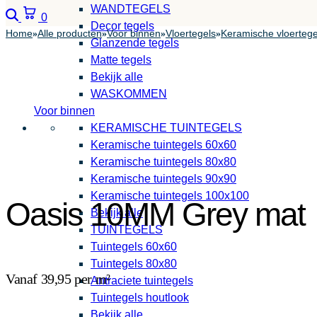
WANDTEGELS
Zoeken
Winkelwagen
0
Decor tegels
Home
Alle producten
Voor binnen
Vloertegels
Keramische vloertege
»
»
»
»
Glanzende tegels
Matte tegels
Bekijk alle
WASKOMMEN
Voor binnen
KERAMISCHE TUINTEGELS
Keramische tuintegels 60x60
Keramische tuintegels 80x80
Keramische tuintegels 90x90
Keramische tuintegels 100x100
Oasis 10MM Grey mat
Bekijk alle
TUINTEGELS
Tuintegels 60x60
Tuintegels 80x80
Vanaf 39,95 per m²
Antraciete tuintegels
Tuintegels houtlook
Bekijk alle