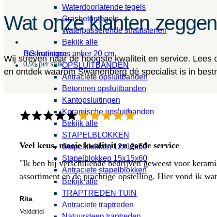
Waterdoorlatende tegels
Wat onze klanten zegge
Grasbetontegels
Waterpasserende straatstenen
Bekijk alle
HG kunstgras anker 20 cm
Bestratingen
Wij streven naar de hoogste kwaliteit en service. Lees
0,95 per stuk
OPSLUITBANDEN
en ontdek waarom Swanenberg dé specialist is in bestra
Antraciete opsluitbanden
Betonnen opsluitbanden
Kantopsluitingen
Keramische opsluitbanden
Bekijk alle
STAPELBLOKKEN
Veel keus, mooie kwaliteit en goede service
Stapelblokken 12x12x50
Stapelblokken 15x15x60
"Ik ben bij verschillende bedrijven geweest voor kerami
Antraciete stapelblokken
assortiment en de prachtige opstelling. Hier vond ik w
Bekijk alle
TRAPTREDEN TUIN
Rita
Antraciete traptreden
Velddriel
Natuursteen traptreden