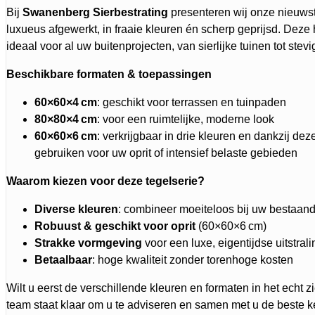
Bij
Swanenberg Sierbestrating
presenteren wij onze nieuwst
luxueus afgewerkt, in fraaie kleuren én scherp geprijsd. Deze
ideaal voor al uw buitenprojecten, van sierlijke tuinen tot stevi
Beschikbare formaten & toepassingen
60×60×4 cm
: geschikt voor terrassen en tuinpaden
80×80×4 cm
: voor een ruimtelijke, moderne look
60×60×6 cm
: verkrijgbaar in drie kleuren en dankzij dez
gebruiken voor uw oprit of intensief belaste gebieden
Waarom kiezen voor deze tegelserie?
Diverse kleuren
: combineer moeiteloos bij uw bestaande 
Robuust & geschikt voor oprit
(60×60×6 cm)
Strakke vormgeving
voor een luxe, eigentijdse uitstrali
Betaalbaar
: hoge kwaliteit zonder torenhoge kosten
Wilt u eerst de verschillende kleuren en formaten in het echt
team staat klaar om u te adviseren en samen met u de beste 