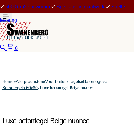
5000+ m2 showroom
Specialist in maatwerk
Snelle
levering
Zoeken
Winkelwagen
0
Home
Alle producten
Voor buiten
Tegels
Betontegels
»
»
»
»
»
Betontegels 60x60
»
Luxe betontegel Beige nuance
Luxe betontegel Beige nuance