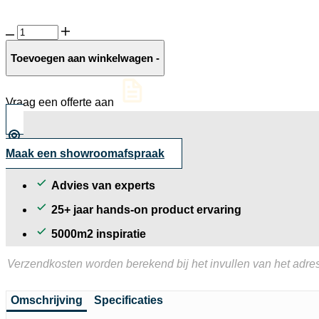
Luxe
betontegel
Beige
Toevoegen aan winkelwagen
-
nuance
aantal
Vraag een offerte aan
Maak een showroomafspraak
Advies van experts
25+ jaar hands-on product ervaring
5000m2 inspiratie
Verzendkosten worden berekend bij het invullen van het adres
Omschrijving
Specificaties