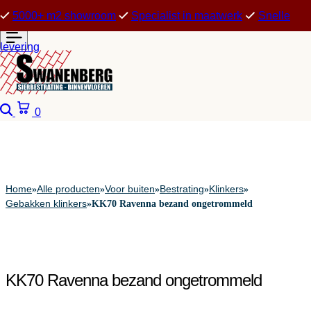
5000+ m2 showroom
Specialist in maatwerk
Snelle
levering
Zoeken
Winkelwagen
0
Home
Alle producten
Voor buiten
Bestrating
Klinkers
»
»
»
»
»
Gebakken klinkers
»
KK70 Ravenna bezand ongetrommeld
KK70 Ravenna bezand ongetrommeld