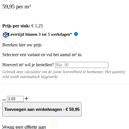
59,95 per m²
Prijs per stuk:
€
1,25
Levertijd binnen 3 tot 5 werkdagen*
i
Bereken hier uw prijs
Selecteer een variant en vul het aantal m² in.
Hoeveel m² wil je bestellen?
Gebruik deze calculator om de juiste hoeveelheid te berekenen. Het quantity
veld wordt automatisch bijgewerkt.
KK70
Ravenna
bezand
Toevoegen aan winkelwagen
-
€
59,95
ongetrommeld
aantal
Vraag een offerte aan