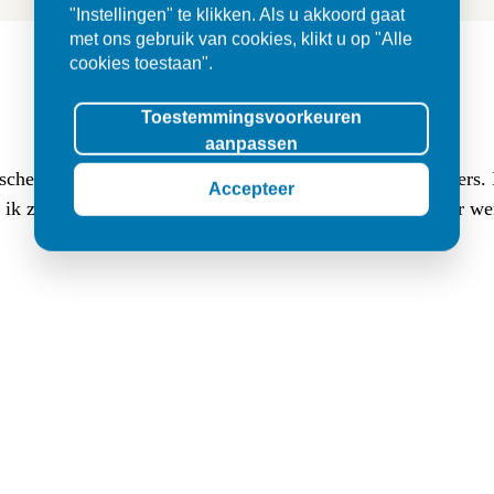
"Instellingen" te klikken. Als u akkoord gaat
met ons gebruik van cookies, klikt u op "Alle
cookies toestaan".
Toestemmingsvoorkeuren
aanpassen
sche buitentegels (3 cm dik, 80x80) en (luxe lange) klinkers
Accepteer
at ik zocht. Ik werd er met veel geduld goed geholpen en er w