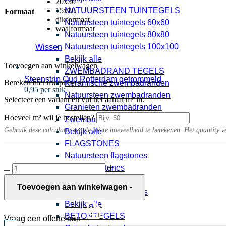
20x30
15x30
NATUURSTEEN TUINTEGELS
Formaat
dikformaat
Natuursteen tuintegels 60x60
waalformaat
Natuursteen tuintegels 80x80
Natuursteen tuintegels 100x100
Wissen
Bekijk alle
Toevoegen aan winkelwagen
ZWEMBADRAND TEGELS
Steenstrip Oud Rotterdam getrommeld
Bereken hier uw prijs
Keramische zwembadranden
0,95 per stuk
Natuursteen zwembadranden
Selecteer een variant en vul het aantal m² in.
Granieten zwembadranden
Hoeveel m² wil je bestellen?
Zwembadranden
Gebruik deze calculator om de juiste hoeveelheid te berekenen. Het quantity v
Bekijk alle
FLAGSTONES
Natuursteen flagstones
Tumbelton
Grijze flagstones
Extra
Beige flagstones
Copper
Toevoegen aan winkelwagen
-
Rood bruine flagstones
Blend
aantal
Bekijk alle
BETONTEGELS
Vraag een offerte aan