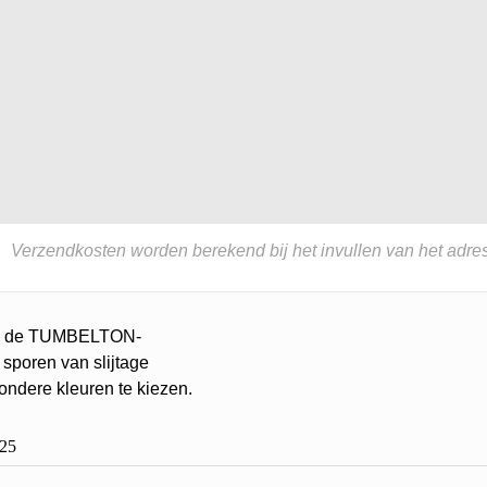
Verzendkosten worden berekend bij het invullen van het adres
 van de TUMBELTON-
 sporen van slijtage
zondere kleuren te kiezen.
25