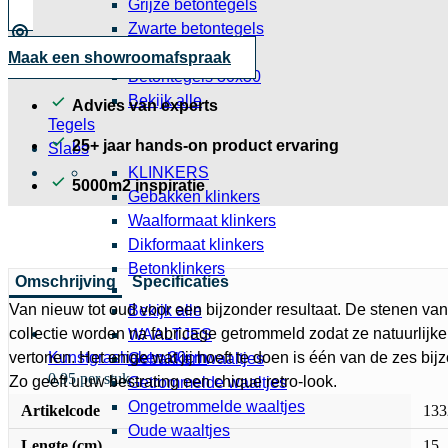
Grijze betontegels
Zwarte betontegels
Grote betontegels
Maak een showroomafspraak
Betontegels 30x30
Bekijk alle
Advies van experts
Tegels
25+ jaar hands-on product ervaring
Slabs
KLINKERS
5000m2 inspiratie
Gebakken klinkers
Waalformaat klinkers
Dikformaat klinkers
Betonklinkers
Omschrijving
Specificaties
Van nieuw tot oud voor een bijzonder resultaat. De stenen
Bekijk alle
collectie worden na fabricage getrommeld zodat ze natuurlijke
WAALTJES
vertonen. Het enige wat jij hoeft te doen is één van de zes bij
Kunstgrashaken 30cm
Gebakken waaltjes
0,95 per stuk
Zo geeft u uw bestrating een chique retro-look.
Getrommelde waaltjes
Ongetrommelde waaltjes
Artikelcode
133
Oude waaltjes
Lengte (cm)
15