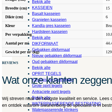
Bekijk alle
KASSEIEN
Breedte (cm)
15
Basalt kasseien
Dikte (cm)
6
Granieten kasseien
Kleur
Bru
Kandla gres kasseien
Hardsteen kasseien
Per verpakking
10.
Bekijk alle
Aantal per m²
44.
DIKFORMAAT
Gebakken dikformaat
Gewicht per m² (kg)
129
Nieuw gebakken dikformaat
Oud gebakken dikformaat
REVIEWS
Bekijk alle
OPRIT TEGELS
Wat onze klanten zegge
Keramische oprit tegels
Grote oprit tegels
Antraciete oprit tegels
Bekijk alle
Wij streven naar de hoogste kwaliteit en service. Lees
WATERPASSERENDE BESTRATING
en ontdek waarom Swanenberg dé specialist is in bestra
Waterpasserende klinkers