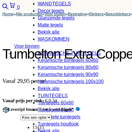
WANDTEGELS
Zoeken
Winkelwagen
0
Decor tegels
Home
Alle producten
Voor buiten
Bestrating
Klinkers
Betonklinkers
»
»
»
»
»
Glanzende tegels
Matte tegels
Bekijk alle
WASKOMMEN
Voor binnen
Tumbelton Extra Coppe
KERAMISCHE TUINTEGELS
Keramische tuintegels 60x60
Keramische tuintegels 80x80
Keramische tuintegels 90x90
Vanaf 29,95 per m²
Keramische tuintegels 100x100
Bekijk alle
TUINTEGELS
Vanaf prijs per stuk:
€
0,34
Tuintegels 60x60
Levertijd binnen 3 tot 5 werkdagen*
Tuintegels 80x80
i
Antraciete tuintegels
Tuintegels houtlook
15x15
Bekijk alle