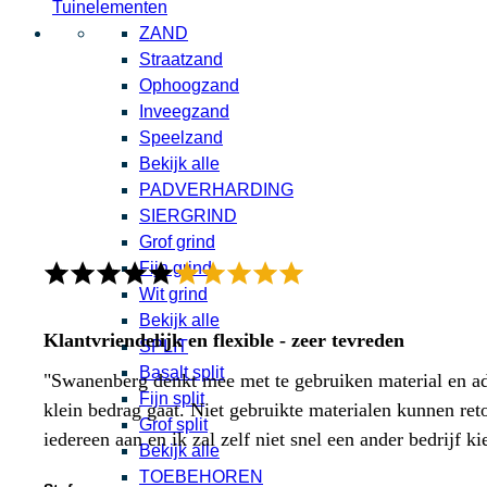
Tuinelementen
ZAND
Straatzand
Ophoogzand
Inveegzand
Speelzand
Bekijk alle
PADVERHARDING
SIERGRIND
Grof grind
Fijn grind
Wit grind
Bekijk alle
Klantvriendelijk en flexible - zeer tevreden
SPLIT
Basalt split
"Swanenberg denkt mee met te gebruiken material en adv
Fijn split
klein bedrag gaat. Niet gebruikte materialen kunnen ret
Grof split
iedereen aan en ik zal zelf niet snel een ander bedrijf ki
Bekijk alle
TOEBEHOREN