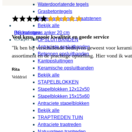
Waterdoorlatende tegels
Grasbetontegels
Waterpasserende straatstenen
Bekijk alle
HG kunstgras anker 20 cm
Bestratingen
Veel keus, mooie kwaliteit en goede service
0,95 per stuk
OPSLUITBANDEN
Antraciete opsluitbanden
"Ik ben bij verschillende bedrijven geweest voor kerami
Betonnen opsluitbanden
assortiment en de prachtige opstelling. Hier vond ik w
Kantopsluitingen
Keramische opsluitbanden
Rita
Bekijk alle
Velddriel
STAPELBLOKKEN
Stapelblokken 12x12x50
Stapelblokken 15x15x60
Antraciete stapelblokken
Bekijk alle
TRAPTREDEN TUIN
Antraciete traptreden
Natuursteen traptreden