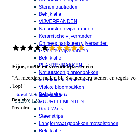
Stenen traptreden
Bekijk alle
VIJVERRANDEN
Natuursteen vijverranden
Keramische vijverranden
Chinees hardsteen vijverranden
Granieten vijverranden
Bekijk alle
PLANTENBAKKEN
Fijne, snelle en vriendelijke service
Natuursteen plantenbakken
"Al meerdere malen bij Swanenberg stenen en tegels voor
Modulaire bloembakken
Top!"
Vlakke bloembakken
Bekijk alle
Brasil Nature plint 60x6x1
Danielle
Oorspronkelijke
Huidige
€
2,50
€
1,50
MUURELEMENTEN
prijs
prijs
Rosmalen
Rock Walls
was:
is:
Steenstrips
€ 2,50.
€ 1,50.
Langformaat gebakken metselstenen
Bekijk alle