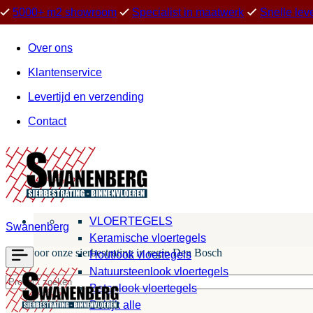
5000+ m2 showroom
Specialist in maatwerk
Snelle lev
Over ons
Klantenservice
Levertijd en verzending
Contact
VLOERTEGELS
Swanenberg
Keramische vloertegels
Kies voor onze sierbestrating in regio Den Bosch
Houtlook vloertegels
Natuursteenlook vloertegels
Betonlook vloertegels
Bekijk alle