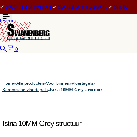
5000+ m2 showroom
Specialist in maatwerk
Snelle
levering
Zoeken
Winkelwagen
0
Home
Alle producten
Voor binnen
Vloertegels
»
»
»
»
Keramische vloertegels
»
Istria 10MM Grey structuur
Istria 10MM Grey structuur