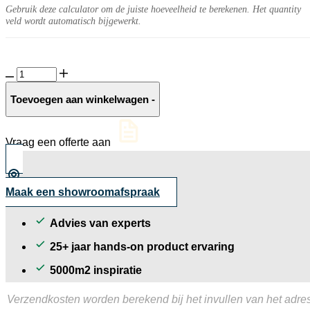
Gebruik deze calculator om de juiste hoeveelheid te berekenen. Het quantity
veld wordt automatisch bijgewerkt.
Istria
10MM
Grey
Toevoegen aan winkelwagen
-
structuur
aantal
Vraag een offerte aan
Maak een showroomafspraak
Advies van experts
25+ jaar hands-on product ervaring
5000m2 inspiratie
Verzendkosten worden berekend bij het invullen van het adres