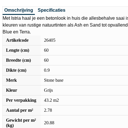
Omschrijving
Specificaties
Met Istria haal je een betonlook in huis die allesbehalve saai i
kleuren van rustige natuurtinten als Ash en Sand tot opvallen
Blue en Terra.
Artikelcode
26405
Lengte (cm)
60
Breedte (cm)
60
Dikte (cm)
0.9
Merk
Stone base
Kleur
Grijs
Per verpakking
43.2 m2
Aantal per m²
2.78
Gewicht per m²
20.88
(kg)