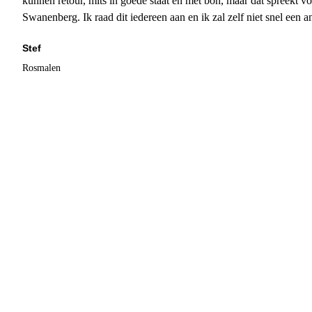
kunnen retour, mits in goede staat en met bon, maar dat spreekt vo
Swanenberg. Ik raad dit iedereen aan en ik zal zelf niet snel een an
Stef
Rosmalen