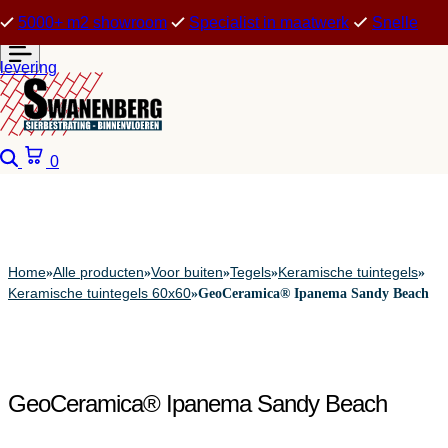
5000+ m2 showroom
Specialist in maatwerk
Snelle
levering
Zoeken
Winkelwagen
0
Home
Alle producten
Voor buiten
Tegels
Keramische tuintegels
»
»
»
»
»
Keramische tuintegels 60x60
»
GeoCeramica® Ipanema Sandy Beach
GeoCeramica® Ipanema Sandy Beach