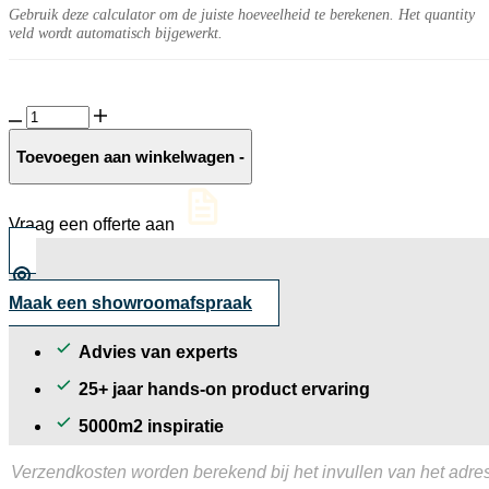
Gebruik deze calculator om de juiste hoeveelheid te berekenen. Het quantity
veld wordt automatisch bijgewerkt.
GeoCeramica®
Ipanema
Sandy
Toevoegen aan winkelwagen
-
Beach
aantal
Vraag een offerte aan
Maak een showroomafspraak
Advies van experts
25+ jaar hands-on product ervaring
5000m2 inspiratie
Verzendkosten worden berekend bij het invullen van het adres