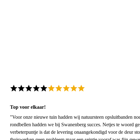
Top voor elkaar!
"Voor onze nieuwe tuin hadden wij natuursteen opsluitbanden nodi
rondbellen hadden we bij Swanenberg succes. Netjes te woord ge
verbeterpuntje is dat de levering onaangekondigd voor de deur sto
thuiswerken geen probleem maar een seintje vooraf was fijn gewee