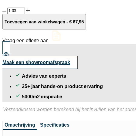
GeoArdesia
Alivo
Lazise
Toevoegen aan winkelwagen
-
€
67,95
aantal
Vraag een offerte aan
Maak een showroomafspraak
Advies van experts
25+ jaar hands-on product ervaring
5000m2 inspiratie
Verzendkosten worden berekend bij het invullen van het adres
Omschrijving
Specificaties