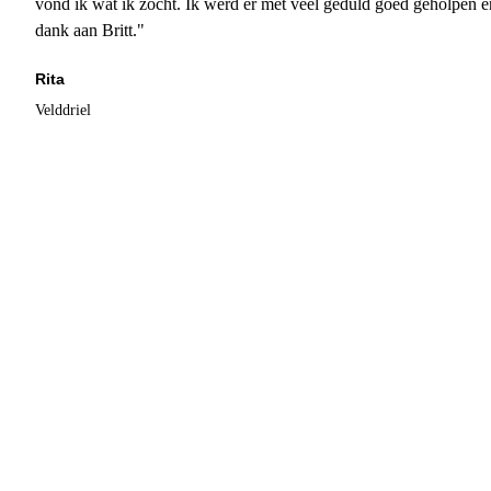
vond ik wat ik zocht. Ik werd er met veel geduld goed geholpen 
dank aan Britt."
Rita
Velddriel