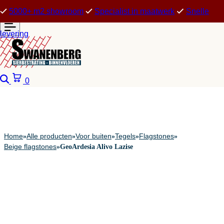
5000+ m2 showroom
Specialist in maatwerk
Snelle
levering
Zoeken
Winkelwagen
0
Home
Alle producten
Voor buiten
Tegels
Flagstones
»
»
»
»
»
Beige flagstones
»
GeoArdesia Alivo Lazise