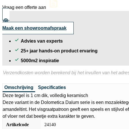
mat
Vraag een offerte aan
36,2x41x2
cm
aantal
Maak een showroomafspraak
Advies van experts
25+ jaar hands-on product ervaring
5000m2 inspiratie
Verzendkosten worden berekend bij het invullen van het adres
Omschrijving
Specificaties
Deze tegel is 1 cm dik, volledig keramisch
Deze variant in de Dolometica Dalum serie is een mozaïekteg
amandeltint. Het visgraatpatroon geeft een speels en stijlvol 
of vloer net dat beetje extra karakter te geven.
Artikelcode
24140