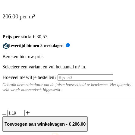
206,00 per m²
Prijs per stuk:
€
30,57
Levertijd binnen 3 werkdagen
i
Bereken hier uw prijs
Selecteer een variant en vul het aantal m² in.
Hoeveel m² wil je bestellen?
Gebruik deze calculator om de juiste hoeveelheid te berekenen. Het quantity
veld wordt automatisch bijgewerkt.
Dolometica
10MM
Dalum
Toevoegen aan winkelwagen
-
€
206,00
decor
tegel