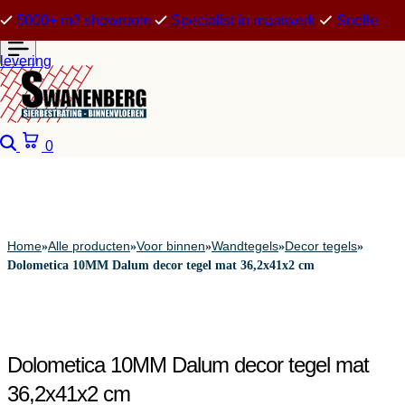
5000+ m2 showroom
Specialist in maatwerk
Snelle
levering
Zoeken
Winkelwagen
0
Home
Alle producten
Voor binnen
Wandtegels
Decor tegels
»
»
»
»
»
Dolometica 10MM Dalum decor tegel mat 36,2x41x2 cm
Dolometica 10MM Dalum decor tegel mat
36,2x41x2 cm