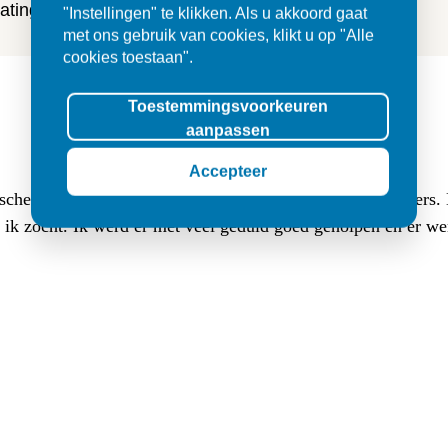
ting en tegels.
"Instellingen" te klikken. Als u akkoord gaat
met ons gebruik van cookies, klikt u op "Alle
cookies toestaan".
Toestemmingsvoorkeuren
aanpassen
Accepteer
sche buitentegels (3 cm dik, 80x80) en (luxe lange) klinkers
at ik zocht. Ik werd er met veel geduld goed geholpen en er w