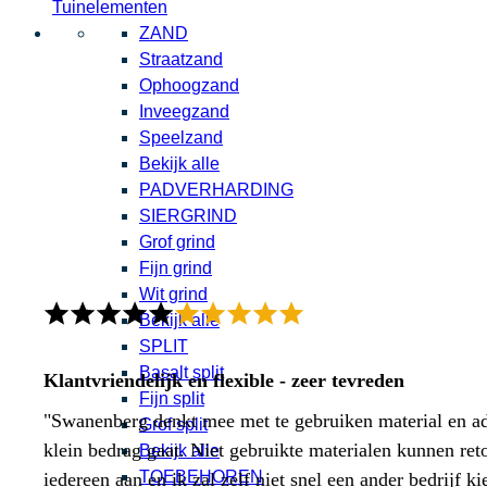
Tuinelementen
ZAND
Straatzand
Ophoogzand
Inveegzand
Speelzand
Bekijk alle
PADVERHARDING
SIERGRIND
Grof grind
Fijn grind
Wit grind
Bekijk alle
SPLIT
Basalt split
Klantvriendelijk en flexible - zeer tevreden
Fijn split
"Swanenberg denkt mee met te gebruiken material en adv
Grof split
klein bedrag gaat. Niet gebruikte materialen kunnen ret
Bekijk alle
TOEBEHOREN
iedereen aan en ik zal zelf niet snel een ander bedrijf ki