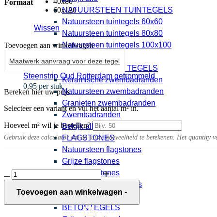
40x80
Formaat
60x120
NATUURSTEEN TUINTEGELS
Natuursteen tuintegels 60x60
Wissen
Natuursteen tuintegels 80x80
Natuursteen tuintegels 100x100
Toevoegen aan winkelwagen
Bekijk alle
Maatwerk aanvraag voor deze tegel
ZWEMBADRAND TEGELS
Steenstrip Oud Rotterdam getrommeld
Keramische zwembadranden
0,95 per stuk
Natuursteen zwembadranden
Bereken hier uw prijs
Granieten zwembadranden
Selecteer een variant en vul het aantal m² in.
Zwembadranden
Hoeveel m² wil je bestellen?
Bekijk alle
Gebruik deze calculator om de juiste hoeveelheid te berekenen. Het quantity v
FLAGSTONES
Natuursteen flagstones
Grijze flagstones
Beige flagstones
Dipero
10MM
Rood bruine flagstones
Calce
Toevoegen aan winkelwagen
-
Bekijk alle
mat
BETONTEGELS
aantal