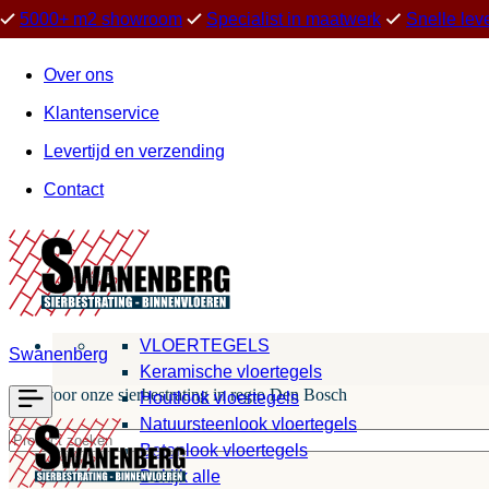
5000+ m2 showroom
Specialist in maatwerk
Snelle lev
Over ons
Klantenservice
Levertijd en verzending
Contact
VLOERTEGELS
Swanenberg
Keramische vloertegels
Kies voor onze sierbestrating in regio Den Bosch
Houtlook vloertegels
Natuursteenlook vloertegels
Betonlook vloertegels
Bekijk alle