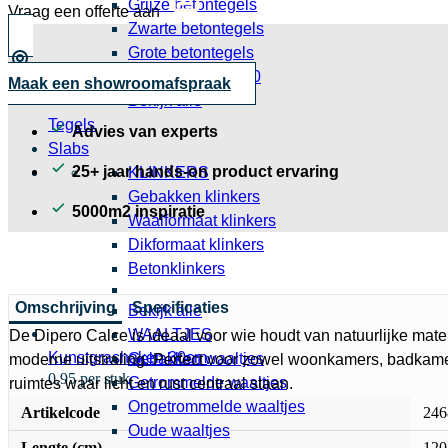
Grijze betontegels
Vraag een offerte aan
Zwarte betontegels
Grote betontegels
Betontegels 30x30
Maak een showroomafspraak
Bekijk alle
Tegels
Advies van experts
Slabs
25+ jaar hands-on product ervaring
KLINKERS
Gebakken klinkers
5000m2 inspiratie
Waalformaat klinkers
Dikformaat klinkers
Betonklinkers
Omschrijving
Specificaties
Bekijk alle
WAALTJES
De Dipero Calce is ideaal voor wie houdt van natuurlijke mate
Kunstgrashaken 30cm
Gebakken waaltjes
moderne uitstraling. Perfect voor zowel woonkamers, badkam
0,95 per stuk
Getrommelde waaltjes
ruimtes waar licht en rust centraal staan.
Ongetrommelde waaltjes
Artikelcode
246
Oude waaltjes
Lengte (cm)
120