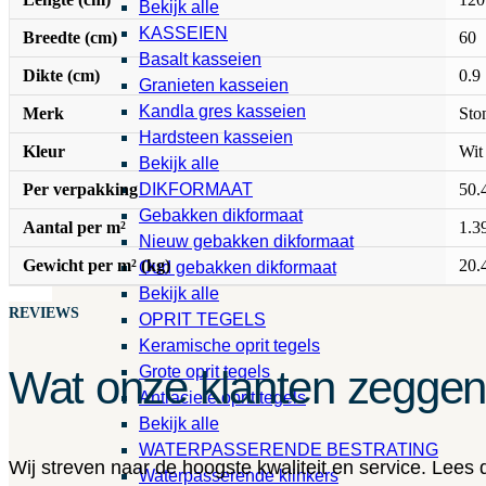
Bekijk alle
KASSEIEN
Breedte (cm)
60
Basalt kasseien
Dikte (cm)
0.9
Granieten kasseien
Kandla gres kasseien
Merk
Sto
Hardsteen kasseien
Kleur
Wit
Bekijk alle
Per verpakking
50.
DIKFORMAAT
Gebakken dikformaat
Aantal per m²
1.3
Nieuw gebakken dikformaat
Gewicht per m² (kg)
20.
Oud gebakken dikformaat
Bekijk alle
REVIEWS
OPRIT TEGELS
Keramische oprit tegels
Grote oprit tegels
Wat onze klanten zegge
Antraciete oprit tegels
Bekijk alle
WATERPASSERENDE BESTRATING
Wij streven naar de hoogste kwaliteit en service. Lees
Waterpasserende klinkers