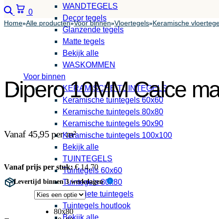
WANDTEGELS
Zoeken
Winkelwagen
0
Decor tegels
Home
Alle producten
Voor binnen
Vloertegels
Keramische vloertege
»
»
»
»
Glanzende tegels
Matte tegels
Bekijk alle
WASKOMMEN
Voor binnen
Dipero 10MM Calce ma
KERAMISCHE TUINTEGELS
Keramische tuintegels 60x60
Keramische tuintegels 80x80
Keramische tuintegels 90x90
Vanaf 45,95 per m²
Keramische tuintegels 100x100
Bekijk alle
TUINTEGELS
Vanaf prijs per stuk:
€
14,70
Tuintegels 60x60
Levertijd binnen 3 werkdagen
Tuintegels 80x80
i
Antraciete tuintegels
Tuintegels houtlook
80x80
Bekijk alle