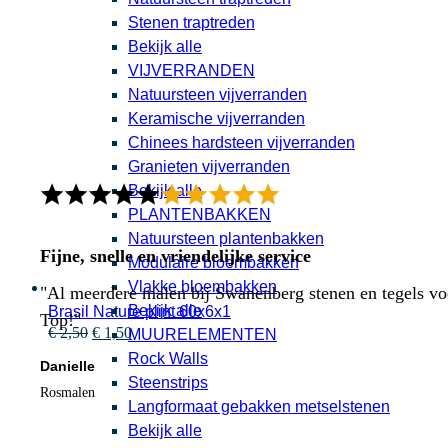
Stenen traptreden
Bekijk alle
VIJVERRANDEN
Natuursteen vijverranden
Keramische vijverranden
Chinees hardsteen vijverranden
Granieten vijverranden
Bekijk alle
PLANTENBAKKEN
Natuursteen plantenbakken
Fijne, snelle en vriendelijke service
Modulaire bloembakken
Vlakke bloembakken
"Al meerdere malen bij Swanenberg stenen en tegels voor
Bekijk alle
Brasil Nature plint 60x6x1
Top!"
Oorspronkelijke
Huidige
€
2,50
€
1,50
MUURELEMENTEN
prijs
prijs
Rock Walls
Danielle
was:
is:
Steenstrips
€ 2,50.
€ 1,50.
Rosmalen
Langformaat gebakken metselstenen
Bekijk alle