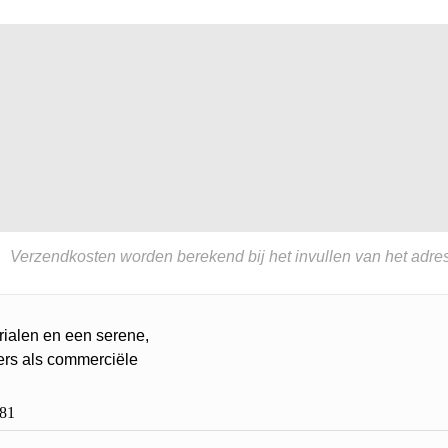
Verzendkosten worden berekend bij het invullen van het adres
rialen en een serene,
ers als commerciële
81