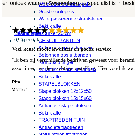
en ontdek waarom Swanenberg dé specialist is in bestra
Waterdoorlatende tegels
Grasbetontegels
Waterpasserende straatstenen
Bekijk alle
HG kunstgras anker 20 cm
Bestratingen
0,95 per stuk
OPSLUITBANDEN
Antraciete opsluitbanden
Veel keus, mooie kwaliteit en goede service
Betonnen opsluitbanden
"Ik ben bij verschillende bedrijven geweest voor kerami
Kantopsluitingen
assortiment en de prachtige opstelling. Hier vond ik w
Keramische opsluitbanden
Bekijk alle
Rita
STAPELBLOKKEN
Velddriel
Stapelblokken 12x12x50
Stapelblokken 15x15x60
Antraciete stapelblokken
Bekijk alle
TRAPTREDEN TUIN
Antraciete traptreden
Natuursteen traptreden