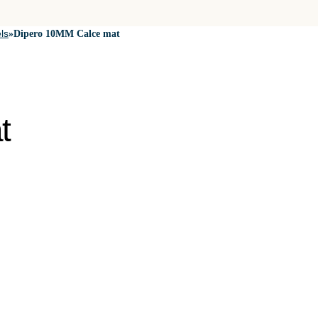
ls
»
Dipero 10MM Calce mat
t