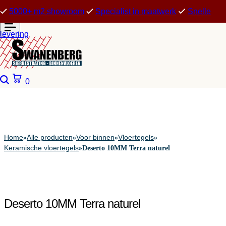
5000+ m2 showroom
Specialist in maatwerk
Snelle
levering
Zoeken
Winkelwagen
0
Home
Alle producten
Voor binnen
Vloertegels
»
»
»
»
Keramische vloertegels
»
Deserto 10MM Terra naturel
Deserto 10MM Terra naturel