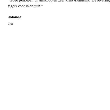
"Goed geholpen bij aankoop en zeer klantvriendelijk. De levering
tegels voor in de tuin."
Jolanda
Oss