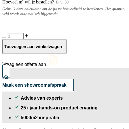
Hoeveel m² wil je bestellen?
Gebruik deze calculator om de juiste hoeveelheid te berekenen. Het quantity
veld wordt automatisch bijgewerkt.
Deserto
10MM
Terra
Toevoegen aan winkelwagen
-
naturel
aantal
Vraag een offerte aan
Maak een showroomafspraak
Advies van experts
25+ jaar hands-on product ervaring
5000m2 inspiratie