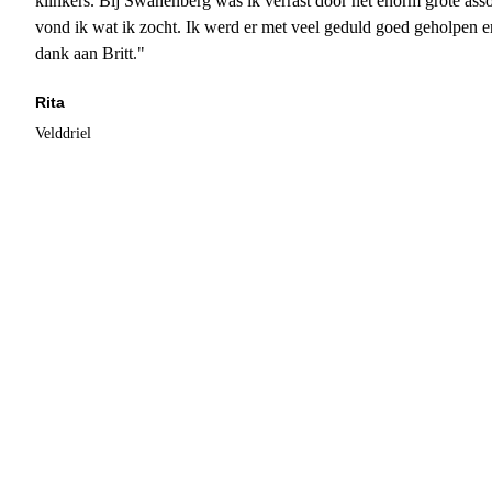
klinkers. Bij Swanenberg was ik verrast door het enorm grote asso
vond ik wat ik zocht. Ik werd er met veel geduld goed geholpen 
dank aan Britt."
Rita
Velddriel