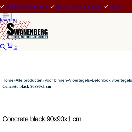
5000+ m2 showroom
Specialist in maatwerk
Snelle
levering
Zoeken
Winkelwagen
0
Home
Alle producten
Voor binnen
Vloertegels
Betonlook vloertegels
»
»
»
»
Concrete black 90x90x1 cm
Concrete black 90x90x1 cm