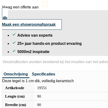
aantal
Vraag een offerte aan
Maak een showroomafspraak
Advies van experts
25+ jaar hands-on product ervaring
5000m2 inspiratie
Verzendkosten worden berekend bij het invullen van het adres
Omschrijving
Specificaties
Deze tegel is 1 cm dik, volledig keramisch
Artikelcode
19551
Lengte (cm)
90
Breedte (cm)
90