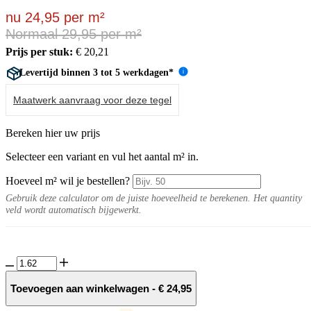
nu 24,95 per m²
Normaal 29,95 per m²
Prijs per stuk:
€
20,21
Levertijd binnen 3 tot 5 werkdagen*
i
Maatwerk aanvraag voor deze tegel
Bereken hier uw prijs
Selecteer een variant en vul het aantal m² in.
Hoeveel m² wil je bestellen?
Gebruik deze calculator om de juiste hoeveelheid te berekenen. Het quantity
veld wordt automatisch bijgewerkt.
Concrete
black
90x90x1
Toevoegen aan winkelwagen
-
€
24,95
cm