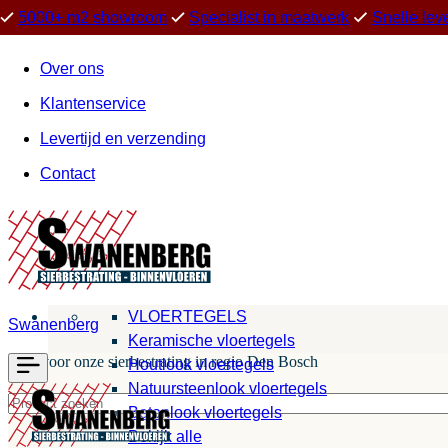
5000+ m2 showroom
Specialist in maatwerk
Snelle lev
Over ons
Klantenservice
Levertijd en verzending
Contact
VLOERTEGELS
Swanenberg
Keramische vloertegels
Kies voor onze sierbestrating in regio Den Bosch
Houtlook vloertegels
Natuursteenlook vloertegels
Betonlook vloertegels
Bekijk alle