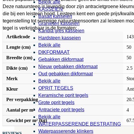
Bekijk alle
Deze natuursteen is levendig door zijn antracietgroene kleu
KASSEIEN
die bij een leisteen hoort. Leisteen kent een goede prijs/kwalit
Basalt kasseien
tegenstelling tot sommige natuursteensoorten zal leisteen moo
Granieten kasseien
tegel is verkrijgbaar in de formaten:
Kandla gres kasseien
Artikelcode
143
Hardsteen kasseien
Bekijk alle
Lengte (cm)
50
DIKFORMAAT
Breedte (cm)
50
Gebakken dikformaat
Nieuw gebakken dikformaat
Dikte (cm)
2.5
Oud gebakken dikformaat
Merk
Sto
Bekijk alle
OPRIT TEGELS
Kleur
Ant
Keramische oprit tegels
Per verpakking
20.
Grote oprit tegels
Antraciete oprit tegels
Aantal per m²
4
Bekijk alle
Gewicht per m² (kg)
67.
WATERPASSERENDE BESTRATING
Waterpasserende klinkers
REVIEWS