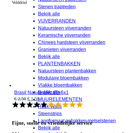
Velddriel
Stenen traptreden
Bekijk alle
VIJVERRANDEN
Natuursteen vijverranden
Keramische vijverranden
Chinees hardsteen vijverranden
Granieten vijverranden
Bekijk alle
PLANTENBAKKEN
Natuursteen plantenbakken
Modulaire bloembakken
Vlakke bloembakken
Bekijk alle
Brasil Nature plint 60x6x1
Oorspronkelijke
Huidige
€
2,50
€
1,50
MUURELEMENTEN
prijs
prijs
Rock Walls
was:
is:
Steenstrips
€ 2,50.
€ 1,50.
Langformaat gebakken metselstenen
Fijne, snelle en vriendelijke service
Bekijk alle