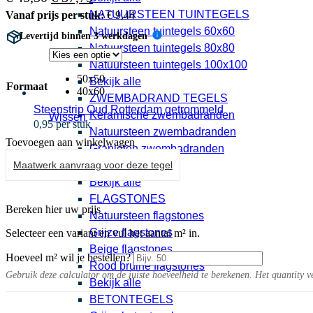
prijs
prijs
NATUURSTEEN TUINTEGELS
Vanaf prijs per stuk:
€
9,44
was:
is:
Natuursteen tuintegels 60x60
Levertijd binnen 3 werkdagen
i
€ 45,50.
€ 37,75.
Natuursteen tuintegels 80x80
Natuursteen tuintegels 100x100
50x50
Bekijk alle
Formaat
40x60
ZWEMBADRAND TEGELS
Steenstrip Oud Rotterdam getrommeld
Keramische zwembadranden
Wissen
0,95 per stuk
Natuursteen zwembadranden
Toevoegen aan winkelwagen
Granieten zwembadranden
Maatwerk aanvraag voor deze tegel
Zwembadranden
Bekijk alle
FLAGSTONES
Bereken hier uw prijs
Natuursteen flagstones
Grijze flagstones
Selecteer een variant en vul het aantal m² in.
Beige flagstones
Hoeveel m² wil je bestellen?
Rood bruine flagstones
Gebruik deze calculator om de juiste hoeveelheid te berekenen. Het quantity v
Bekijk alle
BETONTEGELS