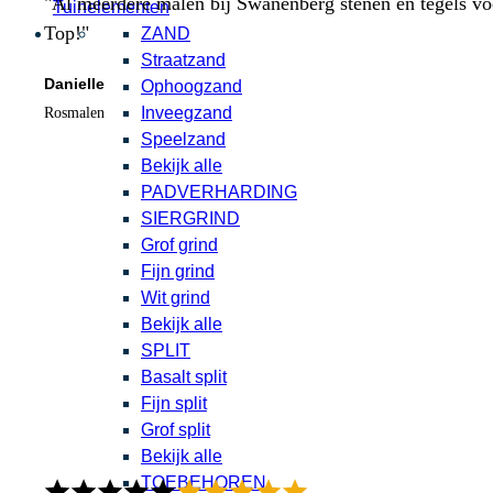
"Al meerdere malen bij Swanenberg stenen en tegels voor
Tuinelementen
Top!"
ZAND
Straatzand
Danielle
Ophoogzand
Inveegzand
Rosmalen
Speelzand
Bekijk alle
PADVERHARDING
SIERGRIND
Grof grind
Fijn grind
Wit grind
Bekijk alle
SPLIT
Basalt split
Fijn split
Grof split
Bekijk alle
TOEBEHOREN