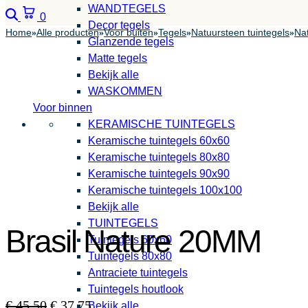
WANDTEGELS
Zoeken
Winkelwagen
0
Decor tegels
Home
Alle producten
Voor buiten
Tegels
Natuursteen tuintegels
Nat
»
»
»
»
»
Glanzende tegels
Matte tegels
Bekijk alle
WASKOMMEN
Voor binnen
KERAMISCHE TUINTEGELS
Keramische tuintegels 60x60
Keramische tuintegels 80x80
Keramische tuintegels 90x90
Keramische tuintegels 100x100
Bekijk alle
TUINTEGELS
Brasil Nature 20MM
Tuintegels 60x60
Tuintegels 80x80
Antraciete tuintegels
Tuintegels houtlook
Oorspronkelijke
Huidige
€
45,50
€
37,75
Bekijk alle