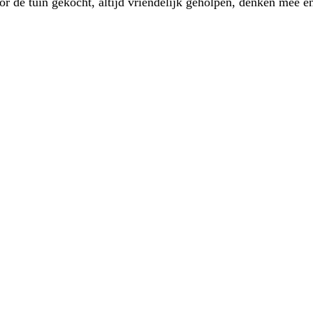
 de tuin gekocht, altijd vriendelijk geholpen, denken mee en