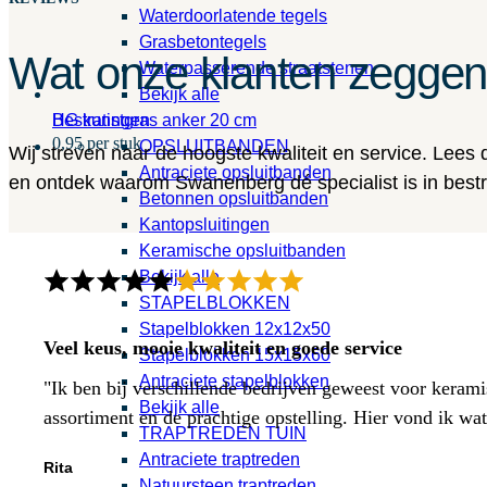
Waterdoorlatende tegels
Grasbetontegels
Wat onze klanten zegge
Waterpasserende straatstenen
Bekijk alle
HG kunstgras anker 20 cm
Bestratingen
0,95 per stuk
OPSLUITBANDEN
Wij streven naar de hoogste kwaliteit en service. Lees
Antraciete opsluitbanden
en ontdek waarom Swanenberg dé specialist is in bestra
Betonnen opsluitbanden
Kantopsluitingen
Keramische opsluitbanden
Bekijk alle
STAPELBLOKKEN
Stapelblokken 12x12x50
Veel keus, mooie kwaliteit en goede service
Stapelblokken 15x15x60
Antraciete stapelblokken
"Ik ben bij verschillende bedrijven geweest voor kerami
Bekijk alle
assortiment en de prachtige opstelling. Hier vond ik w
TRAPTREDEN TUIN
Antraciete traptreden
Rita
Natuursteen traptreden