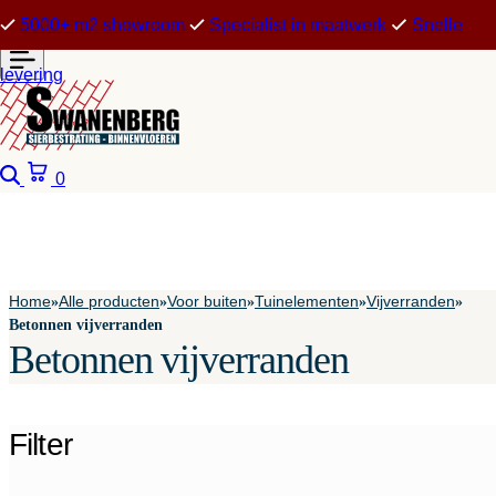
5000+ m2 showroom
Specialist in maatwerk
Snelle
levering
Zoeken
Winkelwagen
0
Home
Alle producten
Voor buiten
Tuinelementen
Vijverranden
»
»
»
»
»
Betonnen vijverranden
Betonnen vijverranden
Filter