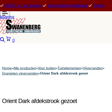
5000+ m2 showroom
Specialist in maatwerk
Snelle
levering
Zoeken
Winkelwagen
0
Home
Alle producten
Voor buiten
Tuinelementen
Vijverranden
»
»
»
»
»
Granieten vijverranden
»
Orient Dark afdekstrook gezoet
Orient Dark afdekstrook gezoet