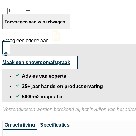
Orient
Dark
afdekstrook
Toevoegen aan winkelwagen
-
gezoet
aantal
Vraag een offerte aan
Maak een showroomafspraak
Advies van experts
25+ jaar hands-on product ervaring
5000m2 inspiratie
Verzendkosten worden berekend bij het invullen van het adres
Omschrijving
Specificaties