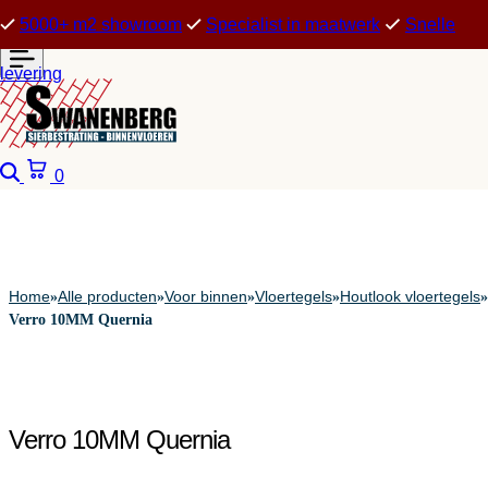
5000+ m2 showroom
Specialist in maatwerk
Snelle
levering
Zoeken
Winkelwagen
0
Home
Alle producten
Voor binnen
Vloertegels
Houtlook vloertegels
»
»
»
»
»
Verro 10MM Quernia
Verro 10MM Quernia