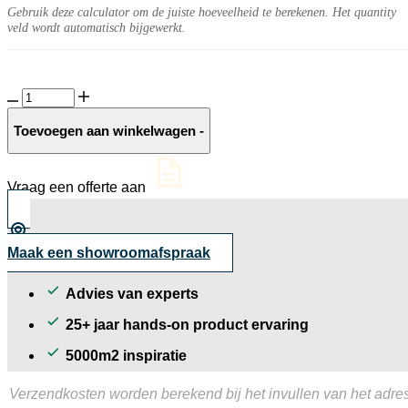
Gebruik deze calculator om de juiste hoeveelheid te berekenen. Het quantity
veld wordt automatisch bijgewerkt.
Verro
10MM
Quernia
Toevoegen aan winkelwagen
-
aantal
Vraag een offerte aan
Maak een showroomafspraak
Advies van experts
25+ jaar hands-on product ervaring
5000m2 inspiratie
Verzendkosten worden berekend bij het invullen van het adres