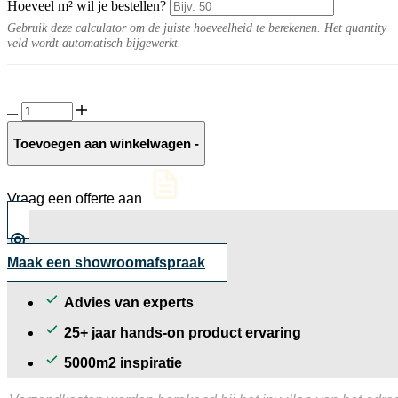
Hoeveel m² wil je bestellen?
Gebruik deze calculator om de juiste hoeveelheid te berekenen. Het quantity
veld wordt automatisch bijgewerkt.
Travel
10MM
Grigio
Toevoegen aan winkelwagen
-
aantal
Vraag een offerte aan
Maak een showroomafspraak
Advies van experts
25+ jaar hands-on product ervaring
5000m2 inspiratie