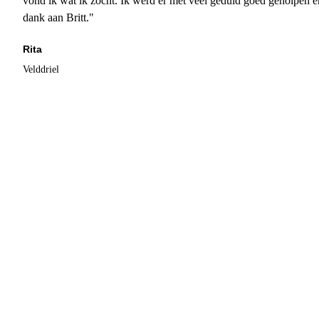
vond ik wat ik zocht. Ik werd er met veel geduld goed geholpen 
dank aan Britt."
Rita
Velddriel