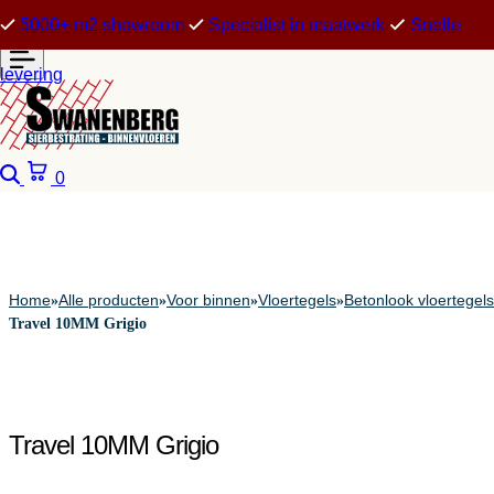
5000+ m2 showroom
Specialist in maatwerk
Snelle
levering
Zoeken
Winkelwagen
0
Home
Alle producten
Voor binnen
Vloertegels
Betonlook vloertegels
»
»
»
»
Travel 10MM Grigio
Travel 10MM Grigio