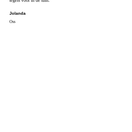
tegels voor in de tuin."
Jolanda
Oss