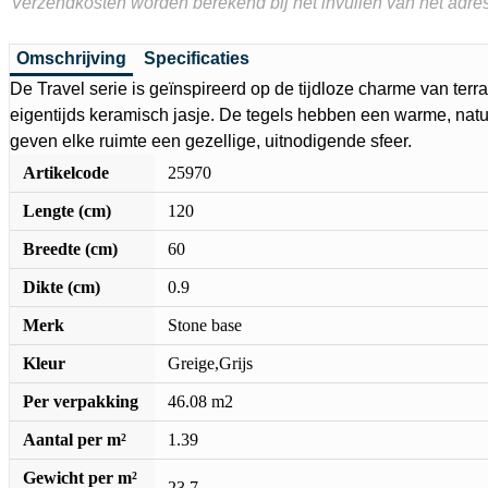
Verzendkosten worden berekend bij het invullen van het adres
Omschrijving
Specificaties
De Travel serie is geïnspireerd op de tijdloze charme van terr
eigentijds keramisch jasje. De tegels hebben een warme, natuur
geven elke ruimte een gezellige, uitnodigende sfeer.
Artikelcode
25970
Lengte (cm)
120
Breedte (cm)
60
Dikte (cm)
0.9
Merk
Stone base
Kleur
Greige,Grijs
Per verpakking
46.08 m2
Aantal per m²
1.39
Gewicht per m²
23.7