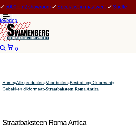
5000+ m2 showroom
Specialist in maatwerk
Snelle
levering
Zoeken
Winkelwagen
0
Home
Alle producten
Voor buiten
Bestrating
Dikformaat
»
»
»
»
»
Gebakken dikformaat
»
Straatbaksteen Roma Antica
Straatbaksteen Roma Antica