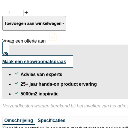
Straatbaksteen
Roma
Antica
Toevoegen aan winkelwagen
-
aantal
Vraag een offerte aan
Maak een showroomafspraak
Advies van experts
25+ jaar hands-on product ervaring
5000m2 inspiratie
Verzendkosten worden berekend bij het invullen van het adres
Omschrijving
Specificaties