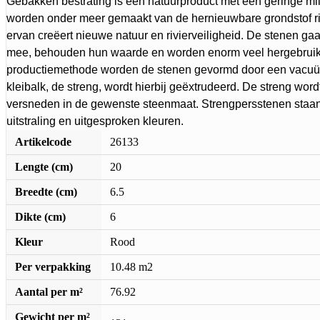
Gebakken bestrating is een natuurproduct met een geringe mi
worden onder meer gemaakt van de hernieuwbare grondstof riv
ervan creëert nieuwe natuur en rivierveiligheid. De stenen g
mee, behouden hun waarde en worden enorm veel hergebruikt
productiemethode worden de stenen gevormd door een vacu
kleibalk, de streng, wordt hierbij geëxtrudeerd. De streng wor
versneden in de gewenste steenmaat. Strengpersstenen staa
uitstraling en uitgesproken kleuren.
Artikelcode
26133
Lengte (cm)
20
Breedte (cm)
6.5
Dikte (cm)
6
Kleur
Rood
Per verpakking
10.48 m2
Aantal per m²
76.92
Gewicht per m²