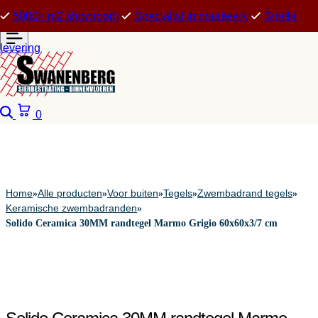
5000+ m2 showroom
Specialist in maatwerk
Snelle
levering
Zoeken
Winkelwagen
0
Home
Alle producten
Voor buiten
Tegels
Zwembadrand tegels
»
»
»
»
»
Keramische zwembadranden
»
Solido Ceramica 30MM randtegel Marmo Grigio 60x60x3/7 cm