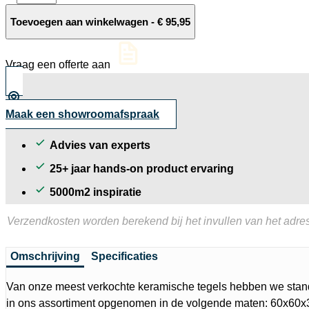
Ceramica
30MM
Toevoegen aan winkelwagen
-
€
95,95
randtegel
Marmo
Grigio
Vraag een offerte aan
60x60x3/7
cm
aantal
Maak een showroomafspraak
Advies van experts
25+ jaar hands-on product ervaring
5000m2 inspiratie
Verzendkosten worden berekend bij het invullen van het adres
Omschrijving
Specificaties
Van onze meest verkochte keramische tegels hebben we st
in ons assortiment opgenomen in de volgende maten: 60x60x