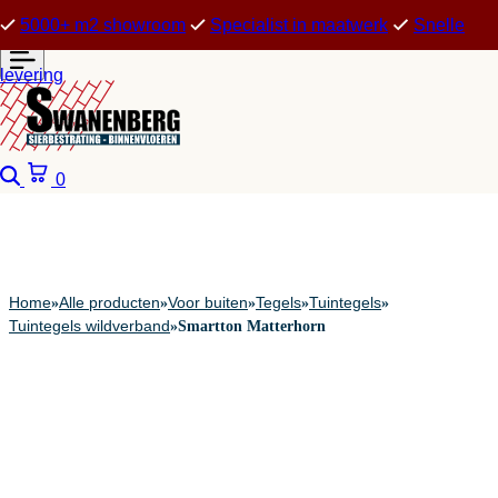
5000+ m2 showroom
Specialist in maatwerk
Snelle
levering
Zoeken
Winkelwagen
0
Home
Alle producten
Voor buiten
Tegels
Tuintegels
»
»
»
»
»
Tuintegels wildverband
»
Smartton Matterhorn