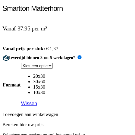
Smartton Matterhorn
Vanaf 37,95 per m²
Vanaf prijs per stuk:
€
1,37
Levertijd binnen 3 tot 5 werkdagen*
i
20x30
30x60
Formaat
15x30
10x30
Wissen
Toevoegen aan winkelwagen
Bereken hier uw prijs
Selecteer een variant en vul het aantal m² in.