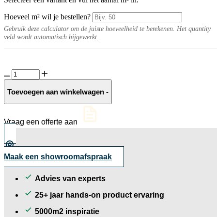
Hoeveel m² wil je bestellen?
Gebruik deze calculator om de juiste hoeveelheid te berekenen. Het quantity
veld wordt automatisch bijgewerkt.
Smartton
Matterhorn
aantal
Toevoegen aan winkelwagen
-
Vraag een offerte aan
Maak een showroomafspraak
Advies van experts
25+ jaar hands-on product ervaring
5000m2 inspiratie