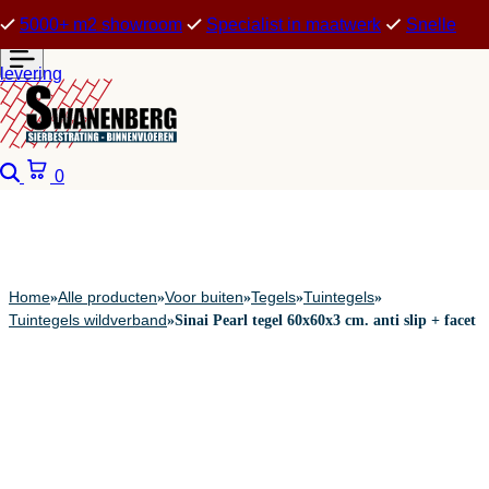
5000+ m2 showroom
Specialist in maatwerk
Snelle
levering
Zoeken
Winkelwagen
0
Home
Alle producten
Voor buiten
Tegels
Tuintegels
»
»
»
»
»
Tuintegels wildverband
»
Sinai Pearl tegel 60x60x3 cm. anti slip + facet