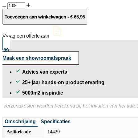
Sinai
Pearl
tegel
Toevoegen aan winkelwagen
-
€
65,95
60x60x3
cm.
anti
Vraag een offerte aan
slip
+
facet
aantal
Maak een showroomafspraak
Advies van experts
25+ jaar hands-on product ervaring
5000m2 inspiratie
Verzendkosten worden berekend bij het invullen van het adres
Omschrijving
Specificaties
Artikelcode
14429