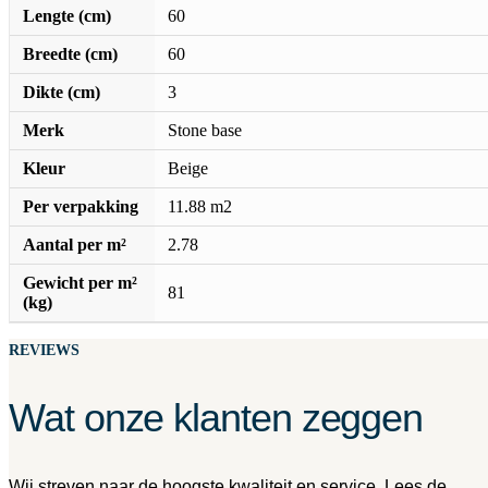
Lengte (cm)
60
Breedte (cm)
60
Dikte (cm)
3
Merk
Stone base
Kleur
Beige
Per verpakking
11.88 m2
Aantal per m²
2.78
Gewicht per m²
81
(kg)
REVIEWS
Wat onze klanten zeggen
Wij streven naar de hoogste kwaliteit en service. Lees de