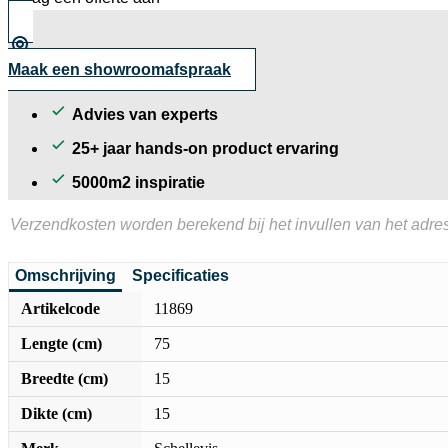
Taupe
aantal
Maak een showroomafspraak
Advies van experts
25+ jaar hands-on product ervaring
5000m2 inspiratie
Verzendkosten worden berekend bij het invullen van het adres
Omschrijving
Specificaties
Artikelcode
11869
Lengte (cm)
75
Breedte (cm)
15
Dikte (cm)
15