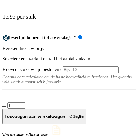
15,95 per stuk
Levertijd binnen 3 tot 5 werkdagen*
i
Bereken hier uw prijs
Selecteer een variant en vul het aantal stuks in.
Hoeveel stuks wil je bestellen?
Gebruik deze calculator om de juiste hoeveelheid te berekenen. Het quantity
veld wordt automatisch bijgewerkt.
Schellevis
oud
hollandse
Toevoegen aan winkelwagen
-
€
15,95
stapelelement
75x15x15
cm.
Vraag een offerte aan