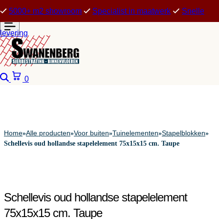
5000+ m2 showroom
Specialist in maatwerk
Snelle
levering
Zoeken
Winkelwagen
0
Home
Alle producten
Voor buiten
Tuinelementen
Stapelblokken
»
»
»
»
»
Schellevis oud hollandse stapelelement 75x15x15 cm. Taupe
Schellevis oud hollandse stapelelement
75x15x15 cm. Taupe