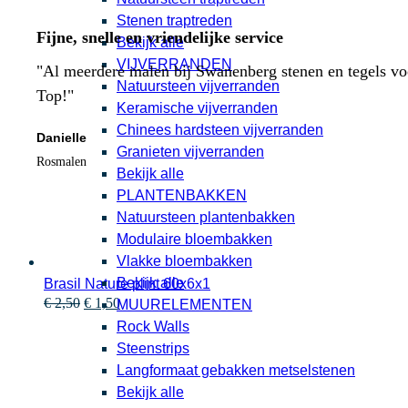
Stenen traptreden
Fijne, snelle en vriendelijke service
Bekijk alle
VIJVERRANDEN
"Al meerdere malen bij Swanenberg stenen en tegels voor
Natuursteen vijverranden
Top!"
Keramische vijverranden
Chinees hardsteen vijverranden
Danielle
Granieten vijverranden
Rosmalen
Bekijk alle
PLANTENBAKKEN
Natuursteen plantenbakken
Modulaire bloembakken
Vlakke bloembakken
Bekijk alle
Brasil Nature plint 60x6x1
Oorspronkelijke
Huidige
€
2,50
€
1,50
MUURELEMENTEN
prijs
prijs
Rock Walls
was:
is:
Steenstrips
€ 2,50.
€ 1,50.
Langformaat gebakken metselstenen
Bekijk alle