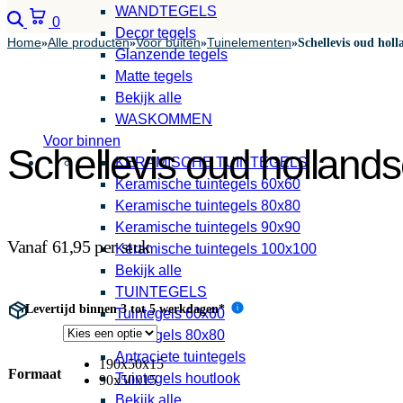
WANDTEGELS
Zoeken
Winkelwagen
0
Decor tegels
Home
Alle producten
Voor buiten
Tuinelementen
»
»
»
»
Schellevis oud hol
Glanzende tegels
Matte tegels
Bekijk alle
WASKOMMEN
Voor binnen
Schellevis oud holland
KERAMISCHE TUINTEGELS
Keramische tuintegels 60x60
Keramische tuintegels 80x80
Keramische tuintegels 90x90
Vanaf 61,95 per stuk
Keramische tuintegels 100x100
Bekijk alle
TUINTEGELS
Levertijd binnen 3 tot 5 werkdagen*
i
Tuintegels 60x60
Tuintegels 80x80
Antraciete tuintegels
190x50x15
Formaat
Tuintegels houtlook
90x50x15
Bekijk alle