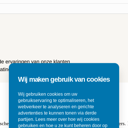
n
 de ervaringen van onze klanten
ting en tegels.
Wij maken gebruik van cookies
Wij gebruiken cookies om uw
gebruikservaring te optimaliseren, het
webverkeer te analyseren en gerichte
advertenties te kunnen tonen via derde
partijen. Lees meer over hoe wij cookies
sche buitentegels (3 cm dik, 80x80) en (luxe lange) klinkers
gebruiken en hoe u ze kunt beheren door op