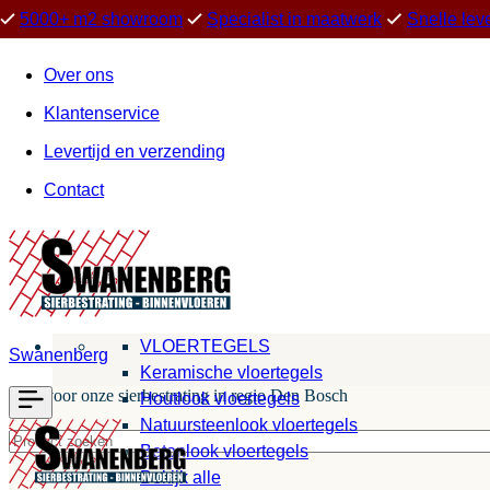
5000+ m2 showroom
Specialist in maatwerk
Snelle lev
Over ons
Klantenservice
Levertijd en verzending
Contact
VLOERTEGELS
Swanenberg
Keramische vloertegels
Kies voor onze sierbestrating in regio Den Bosch
Houtlook vloertegels
Natuursteenlook vloertegels
Betonlook vloertegels
Bekijk alle