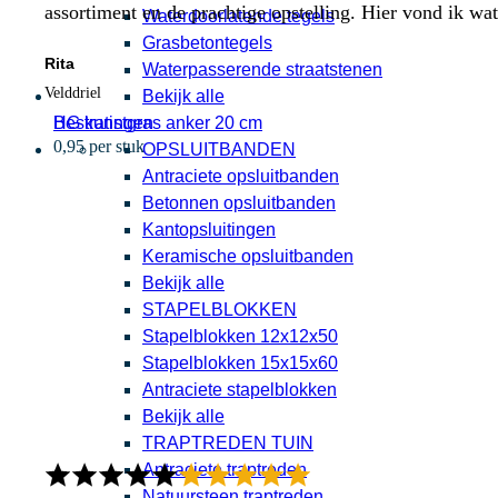
assortiment en de prachtige opstelling. Hier vond ik w
Waterdoorlatende tegels
Grasbetontegels
Rita
Waterpasserende straatstenen
Velddriel
Bekijk alle
HG kunstgras anker 20 cm
Bestratingen
0,95 per stuk
OPSLUITBANDEN
Antraciete opsluitbanden
Betonnen opsluitbanden
Kantopsluitingen
Keramische opsluitbanden
Bekijk alle
STAPELBLOKKEN
Stapelblokken 12x12x50
Stapelblokken 15x15x60
Antraciete stapelblokken
Bekijk alle
TRAPTREDEN TUIN
Antraciete traptreden
Natuursteen traptreden