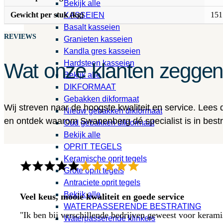
Bekijk alle
Gewicht per stuk (kg)
151
KASSEIEN
Basalt kasseien
REVIEWS
Granieten kasseien
Kandla gres kasseien
Hardsteen kasseien
Wat onze klanten zegge
Bekijk alle
DIKFORMAAT
Gebakken dikformaat
Wij streven naar de hoogste kwaliteit en service. Lees
Nieuw gebakken dikformaat
en ontdek waarom Swanenberg dé specialist is in bestra
Oud gebakken dikformaat
Bekijk alle
OPRIT TEGELS
Keramische oprit tegels
Grote oprit tegels
Antraciete oprit tegels
Bekijk alle
Veel keus, mooie kwaliteit en goede service
WATERPASSERENDE BESTRATING
"Ik ben bij verschillende bedrijven geweest voor kerami
Waterpasserende klinkers