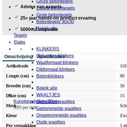
Grijze betontegels
Advies van experts
Zwarte betontegels
Grote betontegels
25+ jaar hands-on product ervaring
Betontegels 30x30
Bekijk alle
5000m2 inspiratie
Tegels
Slabs
KLINKERS
Gebakken klinkers
Omschrijving
Specificaties
Waalformaat klinkers
Artikelcode
119
Dikformaat klinkers
Lengte (cm)
90
Betonklinkers
Breedte (cm)
50
Bekijk alle
WAALTJES
Dikte (cm)
15
Kunstgrashaken 30cm
Gebakken waaltjes
Merk
Sch
0,95 per stuk
Getrommelde waaltjes
Ongetrommelde waaltjes
Kleur
Zwa
Oude waaltjes
Per verpakking
1 s