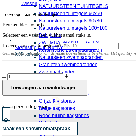
Wissen
NATUURSTEEN TUINTEGELS
Natuursteen tuintegels 60x60
Toevoegen aan winkelwagen
Natuursteen tuintegels 80x80
Bereken hier uw prijs
Natuursteen tuintegels 100x100
Selecteer een variant en vul het aantal stuks in.
Bekijk alle
ZWEMBADRAND TEGELS
Hoeveel stuks wil je bestellen?
Steenstrip Oud Rotterdam getrommeld
Keramische zwembadranden
Gebruik deze calculator om de juiste hoeveelheid te berekenen. Het quantity v
0,95 per stuk
Natuursteen zwembadranden
Granieten zwembadranden
Zwembadranden
Schellevis
Bekijk alle
oud
FLAGSTONES
hollandse
Toevoegen aan winkelwagen
-
sokkel
Natuursteen flagstones
Carbon
Grijze flagstones
aantal
Vraag een offerte aan
Beige flagstones
Rood bruine flagstones
Bekijk alle
Maak een showroomafspraak
BETONTEGELS