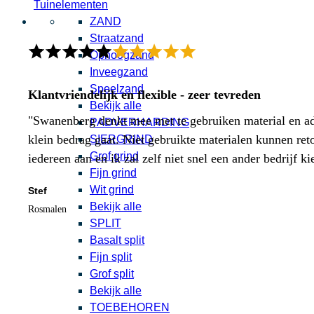
Tuinelementen
ZAND
Straatzand
Ophoogzand
Inveegzand
Speelzand
Klantvriendelijk en flexible - zeer tevreden
Bekijk alle
"Swanenberg denkt mee met te gebruiken material en adv
PADVERHARDING
klein bedrag gaat. Niet gebruikte materialen kunnen ret
SIERGRIND
Grof grind
iedereen aan en ik zal zelf niet snel een ander bedrijf ki
Fijn grind
Wit grind
Stef
Bekijk alle
Rosmalen
SPLIT
Basalt split
Fijn split
Grof split
Bekijk alle
TOEBEHOREN