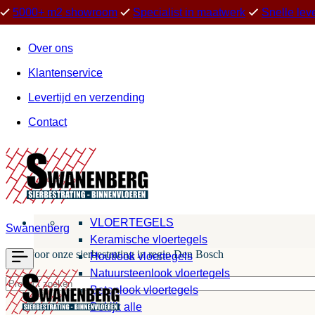
5000+ m2 showroom
Specialist in maatwerk
Snelle lev
Over ons
Klantenservice
Levertijd en verzending
Contact
VLOERTEGELS
Swanenberg
Keramische vloertegels
Kies voor onze sierbestrating in regio Den Bosch
Houtlook vloertegels
Natuursteenlook vloertegels
Betonlook vloertegels
Bekijk alle