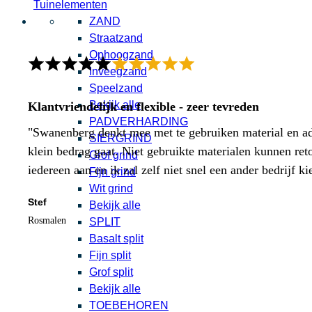
Tuinelementen
ZAND
Straatzand
Ophoogzand
Inveegzand
Speelzand
Bekijk alle
Klantvriendelijk en flexible - zeer tevreden
PADVERHARDING
"Swanenberg denkt mee met te gebruiken material en adv
SIERGRIND
klein bedrag gaat. Niet gebruikte materialen kunnen ret
Grof grind
iedereen aan en ik zal zelf niet snel een ander bedrijf ki
Fijn grind
Wit grind
Stef
Bekijk alle
Rosmalen
SPLIT
Basalt split
Fijn split
Grof split
Bekijk alle
TOEBEHOREN