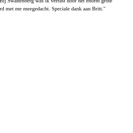
. Bij Swanenberg was ik verrast door het enorm grote
erd met me meegedacht. Speciale dank aan Britt."