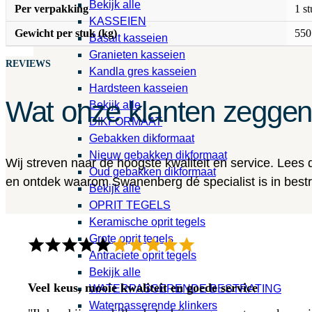
Bekijk alle
Per verpakking
1 s
KASSEIEN
Gewicht per stuk (kg)
550
Basalt kasseien
Granieten kasseien
REVIEWS
Kandla gres kasseien
Hardsteen kasseien
Wat onze klanten zegge
Bekijk alle
DIKFORMAAT
Gebakken dikformaat
Nieuw gebakken dikformaat
Wij streven naar de hoogste kwaliteit en service. Lees
Oud gebakken dikformaat
en ontdek waarom Swanenberg dé specialist is in bestra
Bekijk alle
OPRIT TEGELS
Keramische oprit tegels
Grote oprit tegels
Antraciete oprit tegels
Bekijk alle
Veel keus, mooie kwaliteit en goede service
WATERPASSERENDE BESTRATING
Waterpasserende klinkers