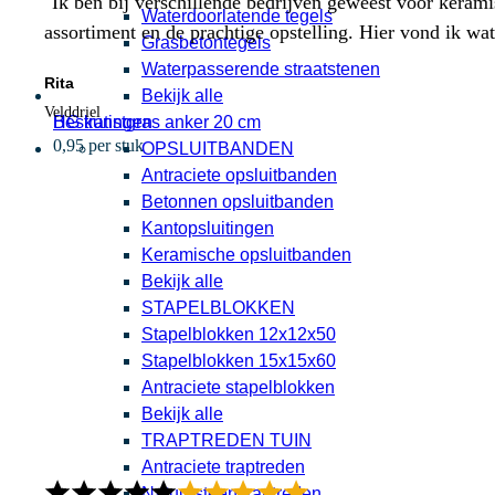
"Ik ben bij verschillende bedrijven geweest voor kerami
Waterdoorlatende tegels
assortiment en de prachtige opstelling. Hier vond ik w
Grasbetontegels
Waterpasserende straatstenen
Rita
Bekijk alle
Velddriel
HG kunstgras anker 20 cm
Bestratingen
0,95 per stuk
OPSLUITBANDEN
Antraciete opsluitbanden
Betonnen opsluitbanden
Kantopsluitingen
Keramische opsluitbanden
Bekijk alle
STAPELBLOKKEN
Stapelblokken 12x12x50
Stapelblokken 15x15x60
Antraciete stapelblokken
Bekijk alle
TRAPTREDEN TUIN
Antraciete traptreden
Natuursteen traptreden