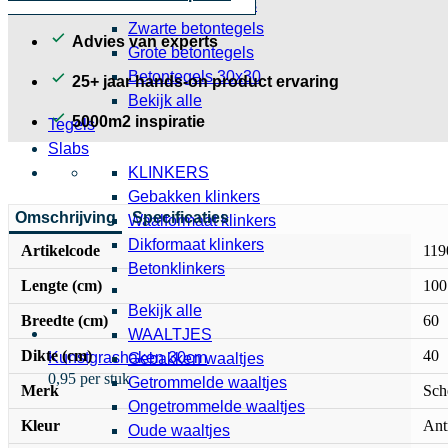
Grijze betontegels
Zwarte betontegels
Advies van experts
Grote betontegels
Betontegels 30x30
25+ jaar hands-on product ervaring
Bekijk alle
5000m2 inspiratie
Tegels
Slabs
KLINKERS
Gebakken klinkers
Omschrijving
Specificaties
Waalformaat klinkers
Dikformaat klinkers
Artikelcode
119
Betonklinkers
Lengte (cm)
100
Bekijk alle
Breedte (cm)
60
WAALTJES
Dikte (cm)
40
Kunstgrashaken 30cm
Gebakken waaltjes
0,95 per stuk
Getrommelde waaltjes
Merk
Sch
Ongetrommelde waaltjes
Kleur
Ant
Oude waaltjes