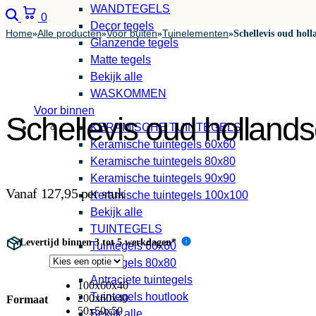
WANDTEGELS
Zoeken
Winkelwagen
0
Decor tegels
Home
Alle producten
Voor buiten
Tuinelementen
»
»
»
»
Schellevis oud holl
Glanzende tegels
Matte tegels
Bekijk alle
WASKOMMEN
Voor binnen
Schellevis oud hollands
KERAMISCHE TUINTEGELS
Keramische tuintegels 60x60
Keramische tuintegels 80x80
Keramische tuintegels 90x90
Vanaf 127,95 per stuk
Keramische tuintegels 100x100
Bekijk alle
TUINTEGELS
Levertijd binnen 3 tot 5 werkdagen*
i
Tuintegels 60x60
Tuintegels 80x80
Antraciete tuintegels
100x60x40
Tuintegels houtlook
200x60x40
Formaat
50x50x50
Bekijk alle