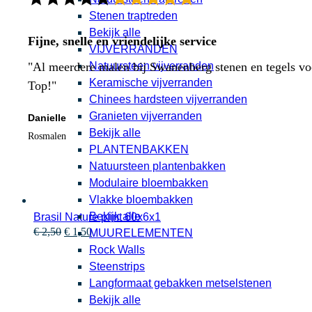
Stenen traptreden
Bekijk alle
Fijne, snelle en vriendelijke service
VIJVERRANDEN
Natuursteen vijverranden
"Al meerdere malen bij Swanenberg stenen en tegels voor
Keramische vijverranden
Top!"
Chinees hardsteen vijverranden
Granieten vijverranden
Danielle
Bekijk alle
Rosmalen
PLANTENBAKKEN
Natuursteen plantenbakken
Modulaire bloembakken
Vlakke bloembakken
Bekijk alle
Brasil Nature plint 60x6x1
Oorspronkelijke
Huidige
€
2,50
€
1,50
MUURELEMENTEN
prijs
prijs
Rock Walls
was:
is:
Steenstrips
€ 2,50.
€ 1,50.
Langformaat gebakken metselstenen
Bekijk alle