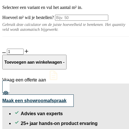
Selecteer een variant en vul het aantal m² in.
Hoeveel m² wil je bestellen?
Gebruik deze calculator om de juiste hoeveelheid te berekenen. Het quantity
veld wordt automatisch bijgewerkt.
Pianura
10MM
Nick
Toevoegen aan winkelwagen
-
mat
aantal
Vraag een offerte aan
Maak een showroomafspraak
Advies van experts
25+ jaar hands-on product ervaring