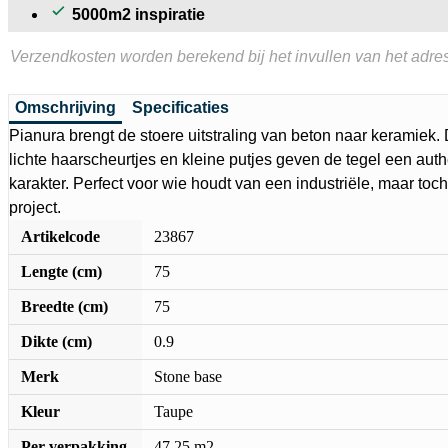
5000m2 inspiratie
Verzendkosten worden berekend bij het invullen van het adres
Omschrijving
Specificaties
Pianura brengt de stoere uitstraling van beton naar keramiek. 
lichte haarscheurtjes en kleine putjes geven de tegel een aut
karakter. Perfect voor wie houdt van een industriële, maar toch 
project.
Artikelcode
23867
Lengte (cm)
75
Breedte (cm)
75
Dikte (cm)
0.9
Merk
Stone base
Kleur
Taupe
Per verpakking
47.25 m2