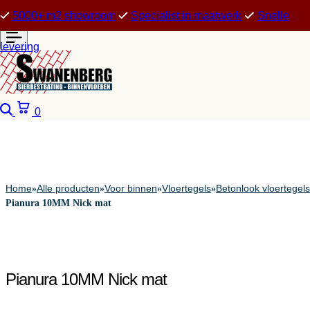
5000+ m2 showroom
Specialist in maatwerk
Snelle
levering
Zoeken
Winkelwagen
0
Home
Alle producten
Voor binnen
Vloertegels
Betonlook vloertegels
»
»
»
»
Pianura 10MM Nick mat
Pianura 10MM Nick mat