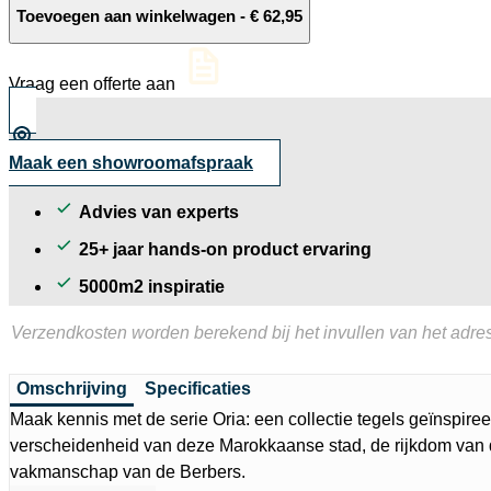
Arena
Toevoegen aan winkelwagen
-
€
62,95
decor
tegel
glanzend
Vraag een offerte aan
28x7
cm
aantal
Maak een showroomafspraak
Advies van experts
25+ jaar hands-on product ervaring
5000m2 inspiratie
Verzendkosten worden berekend bij het invullen van het adres
Omschrijving
Specificaties
Maak kennis met de serie Oria: een collectie tegels geïnspire
verscheidenheid van deze Marokkaanse stad, de rijkdom van d
vakmanschap van de Berbers.