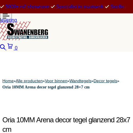
5000+ m2 showroom
Specialist in maatwerk
Snelle
levering
Zoeken
Winkelwagen
0
Home
Alle producten
Voor binnen
Wandtegels
Decor tegels
»
»
»
»
»
Oria 10MM Arena decor tegel glanzend 28×7 cm
Oria 10MM Arena decor tegel glanzend 28x7
cm