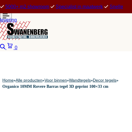
5000+ m2 showroom
Specialist in maatwerk
Snelle
levering
Zoeken
Winkelwagen
0
Home
Alle producten
Voor binnen
Wandtegels
Decor tegels
»
»
»
»
»
Organico 10MM Rovere Barras tegel 3D geprint 100×33 cm