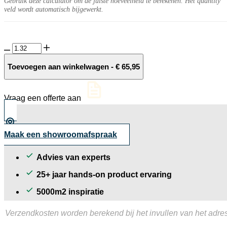
Gebruik deze calculator om de juiste hoeveelheid te berekenen. Het quantity
veld wordt automatisch bijgewerkt.
Organico
10MM
Rovere
Toevoegen aan winkelwagen
-
€
65,95
Barras
tegel
3D
Vraag een offerte aan
geprint
100x33
cm
aantal
Maak een showroomafspraak
Advies van experts
25+ jaar hands-on product ervaring
5000m2 inspiratie
Verzendkosten worden berekend bij het invullen van het adres