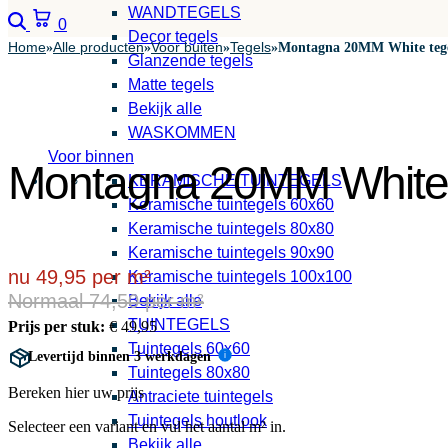
WANDTEGELS
Zoeken
Winkelwagen
0
Decor tegels
Home
Alle producten
Voor buiten
Tegels
»
»
»
»
Montagna 20MM White tege
Glanzende tegels
Matte tegels
Bekijk alle
WASKOMMEN
Voor binnen
Montagna 20MM White 
KERAMISCHE TUINTEGELS
Keramische tuintegels 60x60
Keramische tuintegels 80x80
Keramische tuintegels 90x90
nu 49,95 per m²
Keramische tuintegels 100x100
Normaal 74,50 per m²
Bekijk alle
TUINTEGELS
Prijs per stuk:
€
49,95
Tuintegels 60x60
Levertijd binnen 3 werkdagen
i
Tuintegels 80x80
Bereken hier uw prijs
Antraciete tuintegels
Tuintegels houtlook
Selecteer een variant en vul het aantal m² in.
Bekijk alle