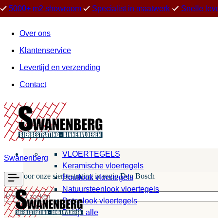
5000+ m2 showroom
Specialist in maatwerk
Snelle lev
Over ons
Klantenservice
Levertijd en verzending
Contact
VLOERTEGELS
Swanenberg
Keramische vloertegels
Kies voor onze sierbestrating in regio Den Bosch
Houtlook vloertegels
Natuursteenlook vloertegels
Betonlook vloertegels
Bekijk alle