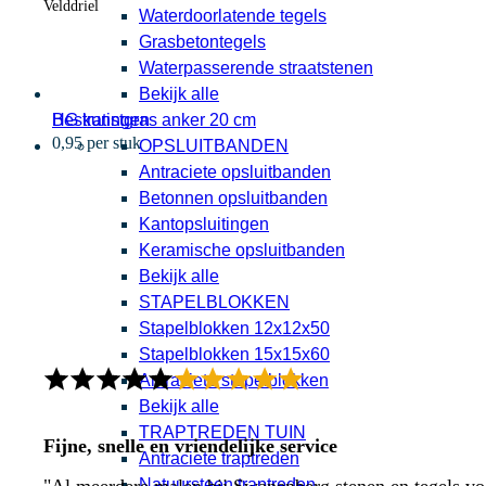
Velddriel
Waterdoorlatende tegels
Grasbetontegels
Waterpasserende straatstenen
Bekijk alle
HG kunstgras anker 20 cm
Bestratingen
0,95 per stuk
OPSLUITBANDEN
Antraciete opsluitbanden
Betonnen opsluitbanden
Kantopsluitingen
Keramische opsluitbanden
Bekijk alle
STAPELBLOKKEN
Stapelblokken 12x12x50
Stapelblokken 15x15x60
Antraciete stapelblokken
Bekijk alle
TRAPTREDEN TUIN
Fijne, snelle en vriendelijke service
Antraciete traptreden
Natuursteen traptreden