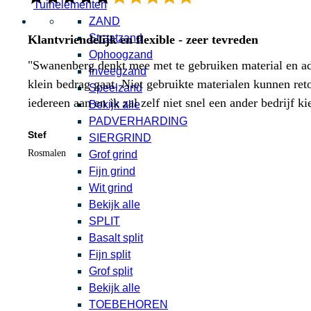
Tuinelementen
ZAND
Straatzand
Klantvriendelijk en flexible - zeer tevreden
Ophoogzand
"Swanenberg denkt mee met te gebruiken material en adv
Inveegzand
klein bedrag gaat. Niet gebruikte materialen kunnen ret
Speelzand
iedereen aan en ik zal zelf niet snel een ander bedrijf ki
Bekijk alle
PADVERHARDING
Stef
SIERGRIND
Rosmalen
Grof grind
Fijn grind
Wit grind
Bekijk alle
SPLIT
Basalt split
Fijn split
Grof split
Bekijk alle
TOEBEHOREN