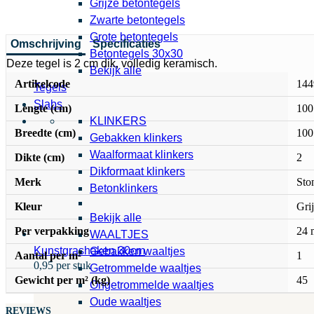
Grijze betontegels
Zwarte betontegels
Grote betontegels
Omschrijving
Specificaties
Betontegels 30x30
Deze tegel is 2 cm dik, volledig keramisch.
Bekijk alle
Artikelcode
144
Tegels
Slabs
Lengte (cm)
100
KLINKERS
Breedte (cm)
100
Gebakken klinkers
Waalformaat klinkers
Dikte (cm)
2
Dikformaat klinkers
Merk
Sto
Betonklinkers
Kleur
Grij
Bekijk alle
Per verpakking
24 
WAALTJES
Kunstgrashaken 30cm
Gebakken waaltjes
Aantal per m²
1
0,95 per stuk
Getrommelde waaltjes
Gewicht per m² (kg)
45
Ongetrommelde waaltjes
Oude waaltjes
REVIEWS