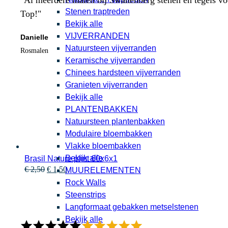
"Al meerdere malen bij Swanenberg stenen en tegels voor
Stenen traptreden
Top!"
Bekijk alle
VIJVERRANDEN
Danielle
Natuursteen vijverranden
Rosmalen
Keramische vijverranden
Chinees hardsteen vijverranden
Granieten vijverranden
Bekijk alle
PLANTENBAKKEN
Natuursteen plantenbakken
Modulaire bloembakken
Vlakke bloembakken
Bekijk alle
Brasil Nature plint 60x6x1
Oorspronkelijke
Huidige
€
2,50
€
1,50
MUURELEMENTEN
prijs
prijs
Rock Walls
was:
is:
Steenstrips
€ 2,50.
€ 1,50.
Langformaat gebakken metselstenen
Bekijk alle