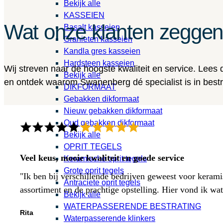
Bekijk alle
KASSEIEN
Wat onze klanten zegge
Basalt kasseien
Granieten kasseien
Kandla gres kasseien
Hardsteen kasseien
Wij streven naar de hoogste kwaliteit en service. Lees
Bekijk alle
en ontdek waarom Swanenberg dé specialist is in bestra
DIKFORMAAT
Gebakken dikformaat
Nieuw gebakken dikformaat
Oud gebakken dikformaat
Bekijk alle
OPRIT TEGELS
Veel keus, mooie kwaliteit en goede service
Keramische oprit tegels
Grote oprit tegels
"Ik ben bij verschillende bedrijven geweest voor kerami
Antraciete oprit tegels
assortiment en de prachtige opstelling. Hier vond ik w
Bekijk alle
WATERPASSERENDE BESTRATING
Rita
Waterpasserende klinkers