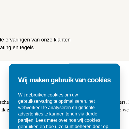
n
 de ervaringen van onze klanten
ting en tegels.
Wij maken gebruik van cookies
Wij gebruiken cookies om uw
gebruikservaring te optimaliseren, het
sche buitentegels (3 cm dik, 80x80) en (luxe lange) klinkers
webverkeer te analyseren en gerichte
at ik zocht. Ik werd er met veel geduld goed geholpen en er w
advertenties te kunnen tonen via derde
partijen. Lees meer over hoe wij cookies
gebruiken en hoe u ze kunt beheren door op