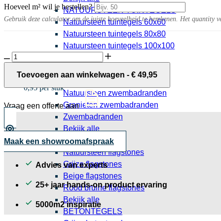
Hoeveel m² wil je bestellen?
NATUURSTEEN TUINTEGELS
Gebruik deze calculator om de juiste hoeveelheid te berekenen. Het quantity v
Natuursteen tuintegels 60x60
Natuursteen tuintegels 80x80
Natuursteen tuintegels 100x100
Montagna
Bekijk alle
20MM
ZWEMBADRAND TEGELS
White
Toevoegen aan winkelwagen
-
€
49,95
Steenstrip Oud Rotterdam getrommeld
Keramische zwembadranden
tegel
0,95 per stuk
100x100x2
Natuursteen zwembadranden
cm
Granieten zwembadranden
Vraag een offerte aan
aantal
Zwembadranden
Bekijk alle
FLAGSTONES
Maak een showroomafspraak
Natuursteen flagstones
Grijze flagstones
Advies van experts
Beige flagstones
25+ jaar hands-on product ervaring
Rood bruine flagstones
Bekijk alle
5000m2 inspiratie
BETONTEGELS