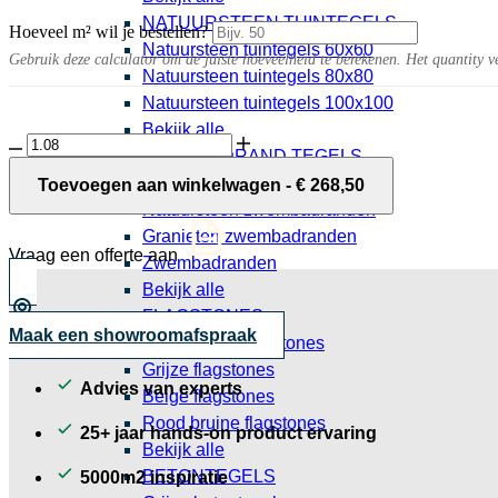
NATUURSTEEN TUINTEGELS
Hoeveel m² wil je bestellen?
Natuursteen tuintegels 60x60
Gebruik deze calculator om de juiste hoeveelheid te berekenen. Het quantity v
Natuursteen tuintegels 80x80
Natuursteen tuintegels 100x100
Bekijk alle
Marmore
ZWEMBADRAND TEGELS
10MM
Steenstrip Oud Rotterdam getrommeld
Nero
Keramische zwembadranden
Toevoegen aan winkelwagen
-
€
268,50
0,95 per stuk
decor
Natuursteen zwembadranden
tegel
Granieten zwembadranden
30x30
Vraag een offerte aan
cm
Zwembadranden
aantal
Bekijk alle
FLAGSTONES
Maak een showroomafspraak
Natuursteen flagstones
Grijze flagstones
Advies van experts
Beige flagstones
Rood bruine flagstones
25+ jaar hands-on product ervaring
Bekijk alle
BETONTEGELS
5000m2 inspiratie