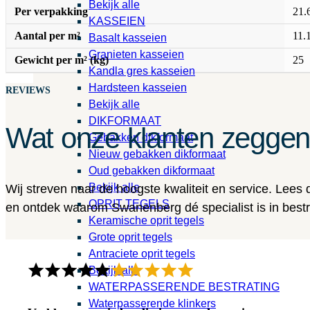
Bekijk alle
Per verpakking
21.
KASSEIEN
Aantal per m²
11.
Basalt kasseien
Granieten kasseien
Gewicht per m² (kg)
25
Kandla gres kasseien
Hardsteen kasseien
REVIEWS
Bekijk alle
DIKFORMAAT
Wat onze klanten zegge
Gebakken dikformaat
Nieuw gebakken dikformaat
Oud gebakken dikformaat
Bekijk alle
Wij streven naar de hoogste kwaliteit en service. Lees
OPRIT TEGELS
en ontdek waarom Swanenberg dé specialist is in bestra
Keramische oprit tegels
Grote oprit tegels
Antraciete oprit tegels
Bekijk alle
WATERPASSERENDE BESTRATING
Waterpasserende klinkers