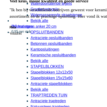
Veel keus, mooie kwaliteit en goede service
Waterdoorlatende tegels
Grasbetontegels
"Ik ben bij verschillende bedrijven geweest voor kerami
Waterpasserende straatstenen
assortiment en de prachtige opstelling. Hier vond ik w
Bekijk alle
HG kunstgras anker 20 cm
Bestratingen
Rita
0,95 per stuk
OPSLUITBANDEN
Velddriel
Antraciete opsluitbanden
Betonnen opsluitbanden
Kantopsluitingen
Keramische opsluitbanden
Bekijk alle
STAPELBLOKKEN
Stapelblokken 12x12x50
Stapelblokken 15x15x60
Antraciete stapelblokken
Bekijk alle
TRAPTREDEN TUIN
Antraciete traptreden
Natuursteen traptreden