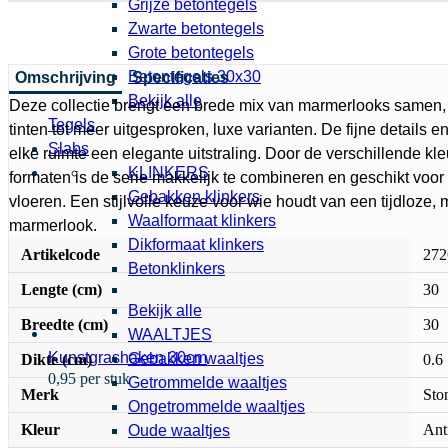
Grijze betontegels
Zwarte betontegels
Grote betontegels
Betontegels 30x30
Omschrijving
Specificaties
Bekijk alle
Deze collectie brengt een brede mix van marmerlooks samen
Tegels
tinten tot meer uitgesproken, luxe varianten. De fijne details e
Slabs
elke ruimte een elegante uitstraling. Door de verschillende kl
KLINKERS
formaten is de serie makkelijk te combineren en geschikt voo
Gebakken klinkers
vloeren. Een stijlvolle keuze voor wie houdt van een tijdloze
Waalformaat klinkers
marmerlook.
Dikformaat klinkers
Artikelcode
272
Betonklinkers
Lengte (cm)
30
Bekijk alle
Breedte (cm)
30
WAALTJES
Kunstgrashaken 30cm
Gebakken waaltjes
Dikte (cm)
0.6
0,95 per stuk
Getrommelde waaltjes
Merk
Sto
Ongetrommelde waaltjes
Kleur
Ant
Oude waaltjes