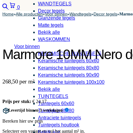
WANDTEGELS
Zoeken
Winkelwagen
0
Decor tegels
Home
Alle producten
Voor binnen
Wandtegels
Decor tegels
»
»
»
»
»
Marmor
Glanzende tegels
Matte tegels
Bekijk alle
WASKOMMEN
Voor binnen
Marmore 10MM Nero de
KERAMISCHE TUINTEGELS
Keramische tuintegels 60x60
Keramische tuintegels 80x80
Keramische tuintegels 90x90
268,50 per m²
Keramische tuintegels 100x100
Bekijk alle
TUINTEGELS
Prijs per stuk:
€
24,17
Tuintegels 60x60
Levertijd binnen 3 werkdagen
Tuintegels 80x80
i
Antraciete tuintegels
Bereken hier uw prijs
Tuintegels houtlook
Selecteer een variant en vul het aantal m² in.
Bekijk alle