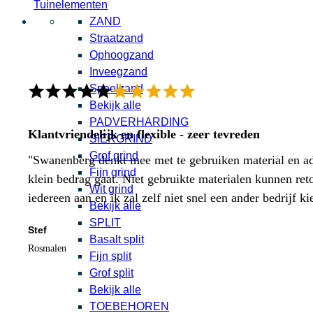
Tuinelementen
ZAND
Straatzand
Ophoogzand
Inveegzand
Speelzand
Bekijk alle
PADVERHARDING
Klantvriendelijk en flexible - zeer tevreden
SIERGRIND
Grof grind
"Swanenberg denkt mee met te gebruiken material en adv
Fijn grind
klein bedrag gaat. Niet gebruikte materialen kunnen ret
Wit grind
iedereen aan en ik zal zelf niet snel een ander bedrijf ki
Bekijk alle
SPLIT
Stef
Basalt split
Rosmalen
Fijn split
Grof split
Bekijk alle
TOEBEHOREN