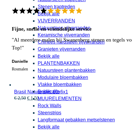
Stenen traptreden
Bekijk alle
VIJVERRANDEN
Natuursteen vijverranden
Fijne, snelle en vriendelijke service
Keramische vijverranden
"Al meerdere malen bij Swanenberg stenen en tegels voor
Chinees hardsteen vijverranden
Top!"
Granieten vijverranden
Bekijk alle
Danielle
PLANTENBAKKEN
Rosmalen
Natuursteen plantenbakken
Modulaire bloembakken
Vlakke bloembakken
Bekijk alle
Brasil Nature plint 60x6x1
Oorspronkelijke
Huidige
€
2,50
€
1,50
MUURELEMENTEN
prijs
prijs
Rock Walls
was:
is:
Steenstrips
€ 2,50.
€ 1,50.
Langformaat gebakken metselstenen
Bekijk alle