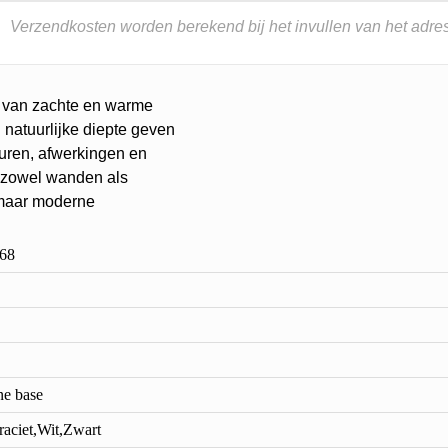
Verzendkosten worden berekend bij het invullen van het adres
, van zachte en warme
n natuurlijke diepte geven
euren, afwerkingen en
r zowel wanden als
, maar moderne
68
ne base
raciet,Wit,Zwart