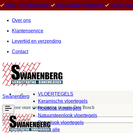
5000+ m2 showroom
Specialist in maatwerk
Snelle lev
Over ons
Klantenservice
Levertijd en verzending
Contact
VLOERTEGELS
Swanenberg
Keramische vloertegels
Kies voor onze sierbestrating in regio Den Bosch
Houtlook vloertegels
Natuursteenlook vloertegels
Betonlook vloertegels
Bekijk alle