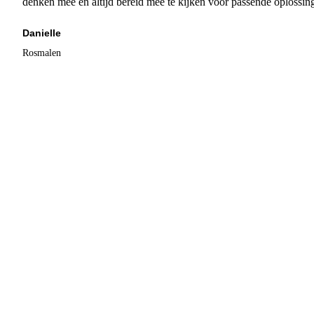
denken mee en altijd bereid mee te kijken voor passende oplossin
Danielle
Rosmalen