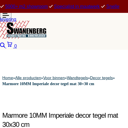
5000+ m2 showroom
Specialist in maatwerk
Snelle
levering
Zoeken
Winkelwagen
0
Home
Alle producten
Voor binnen
Wandtegels
Decor tegels
»
»
»
»
»
Marmore 10MM Imperiale decor tegel mat 30×30 cm
Marmore 10MM Imperiale decor tegel mat
30x30 cm