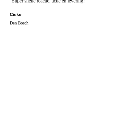
"Super snelle reactie, actie en levering!"
Ciske
Den Bosch