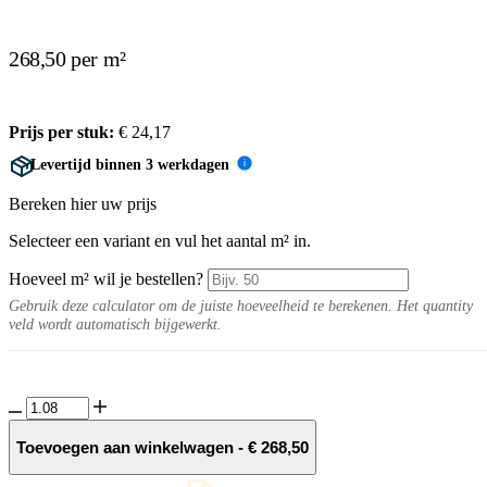
268,50 per m²
Prijs per stuk:
€
24,17
Levertijd binnen 3 werkdagen
i
Bereken hier uw prijs
Selecteer een variant en vul het aantal m² in.
Hoeveel m² wil je bestellen?
Gebruik deze calculator om de juiste hoeveelheid te berekenen. Het quantity
veld wordt automatisch bijgewerkt.
Marmore
10MM
Imperiale
Toevoegen aan winkelwagen
-
€
268,50
decor
tegel