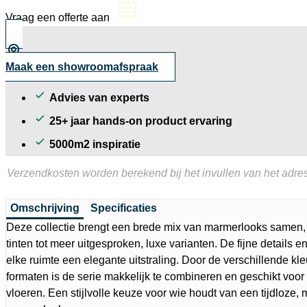
mat
Vraag een offerte aan
30x30
cm
aantal
Maak een showroomafspraak
Advies van experts
25+ jaar hands-on product ervaring
5000m2 inspiratie
Verzendkosten worden berekend bij het invullen van het adres
Omschrijving
Specificaties
Deze collectie brengt een brede mix van marmerlooks samen
tinten tot meer uitgesproken, luxe varianten. De fijne details e
elke ruimte een elegante uitstraling. Door de verschillende kl
formaten is de serie makkelijk te combineren en geschikt voo
vloeren. Een stijlvolle keuze voor wie houdt van een tijdloze