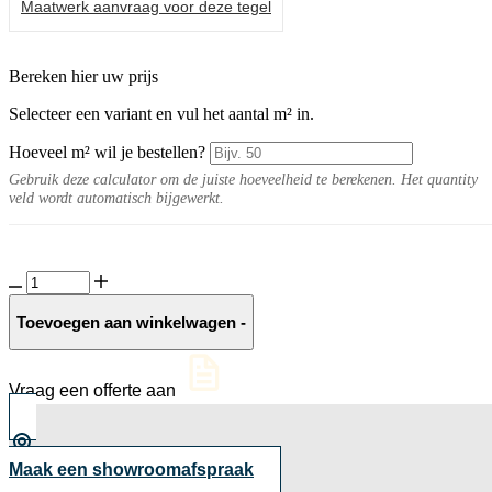
Maatwerk aanvraag voor deze tegel
Bereken hier uw prijs
Selecteer een variant en vul het aantal m² in.
Hoeveel m² wil je bestellen?
Gebruik deze calculator om de juiste hoeveelheid te berekenen. Het quantity
veld wordt automatisch bijgewerkt.
Luna
20MM
Grey
Toevoegen aan winkelwagen
-
aantal
Vraag een offerte aan
Maak een showroomafspraak