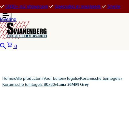
5000+ m2 showroom
Specialist in maatwerk
Snelle
levering
Zoeken
Winkelwagen
0
Home
Alle producten
Voor buiten
Tegels
Keramische tuintegels
»
»
»
»
»
Keramische tuintegels 80x80
»
Luna 20MM Grey