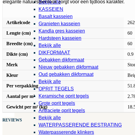
elegante natuursteenlook zorgt voor een tijdloos karakter.
Bekijk alle
KASSEIEN
Basalt kasseien
Artikelcode
262
Granieten kasseien
Kandla gres kasseien
Lengte (cm)
60
Hardsteen kasseien
Breedte (cm)
60
Bekijk alle
DIKFORMAAT
Dikte (cm)
0.9
Gebakken dikformaat
Merk
Sto
Nieuw gebakken dikformaat
Oud gebakken dikformaat
Kleur
Bei
Bekijk alle
Per verpakking
51.
OPRIT TEGELS
Keramische oprit tegels
Aantal per m²
2.7
Grote oprit tegels
Gewicht per m² (kg)
18.
Antraciete oprit tegels
Bekijk alle
REVIEWS
WATERPASSERENDE BESTRATING
Waterpasserende klinkers