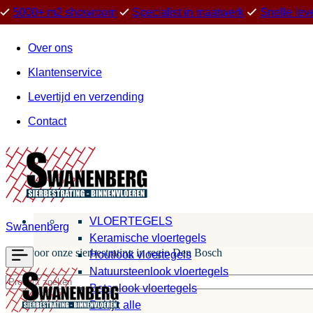
5000+ m2 showroom
Specialist in maatwerk
Snelle lev
Over ons
Klantenservice
Levertijd en verzending
Contact
VLOERTEGELS
Swanenberg
Keramische vloertegels
Kies voor onze sierbestrating in regio Den Bosch
Houtlook vloertegels
Natuursteenlook vloertegels
Betonlook vloertegels
Bekijk alle