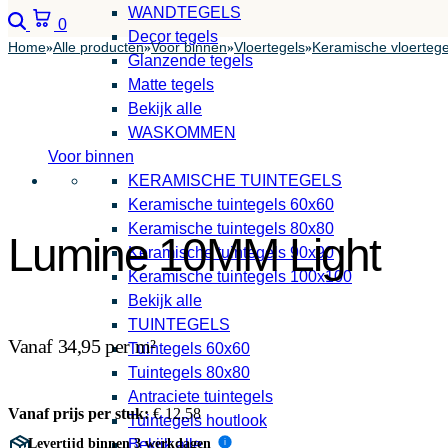
WANDTEGELS
Zoeken
Winkelwagen
0
Decor tegels
Home
Alle producten
Voor binnen
Vloertegels
Keramische vloertege
»
»
»
»
Glanzende tegels
Matte tegels
Bekijk alle
WASKOMMEN
Voor binnen
KERAMISCHE TUINTEGELS
Keramische tuintegels 60x60
Keramische tuintegels 80x80
Lumine 10MM Light
Keramische tuintegels 90x90
Keramische tuintegels 100x100
Bekijk alle
TUINTEGELS
Vanaf 34,95 per m²
Tuintegels 60x60
Tuintegels 80x80
Antraciete tuintegels
Vanaf prijs per stuk:
€
12,58
Tuintegels houtlook
Levertijd binnen 3 werkdagen
Bekijk alle
i