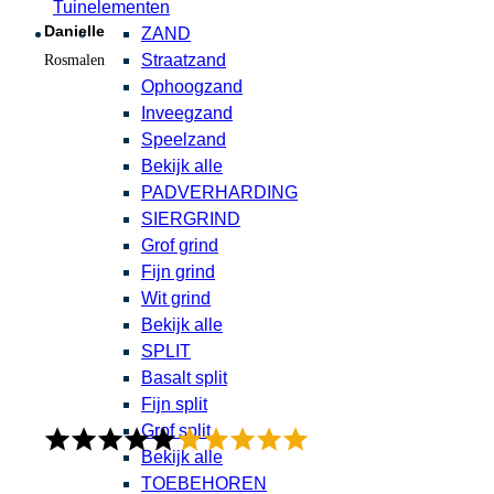
Tuinelementen
Danielle
ZAND
Straatzand
Rosmalen
Ophoogzand
Inveegzand
Speelzand
Bekijk alle
PADVERHARDING
SIERGRIND
Grof grind
Fijn grind
Wit grind
Bekijk alle
SPLIT
Basalt split
Fijn split
Grof split
Bekijk alle
TOEBEHOREN