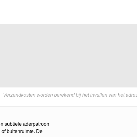
Verzendkosten worden berekend bij het invullen van het adres
 en subtiele aderpatroon
 of buitenruimte. De