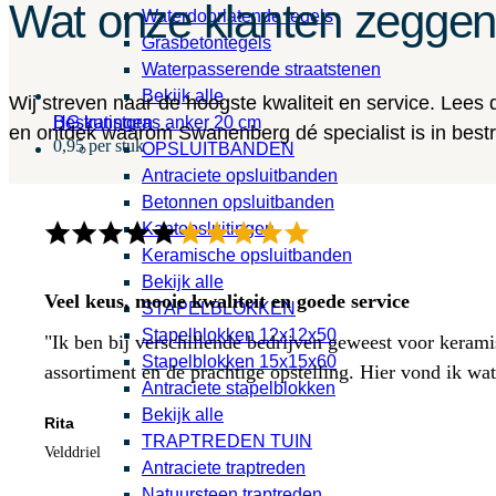
Wat onze klanten zegge
Waterdoorlatende tegels
Grasbetontegels
Waterpasserende straatstenen
Bekijk alle
Wij streven naar de hoogste kwaliteit en service. Lees
HG kunstgras anker 20 cm
Bestratingen
en ontdek waarom Swanenberg dé specialist is in bestra
0,95 per stuk
OPSLUITBANDEN
Antraciete opsluitbanden
Betonnen opsluitbanden
Kantopsluitingen
Keramische opsluitbanden
Bekijk alle
Veel keus, mooie kwaliteit en goede service
STAPELBLOKKEN
Stapelblokken 12x12x50
"Ik ben bij verschillende bedrijven geweest voor kerami
Stapelblokken 15x15x60
assortiment en de prachtige opstelling. Hier vond ik w
Antraciete stapelblokken
Bekijk alle
Rita
TRAPTREDEN TUIN
Velddriel
Antraciete traptreden
Natuursteen traptreden