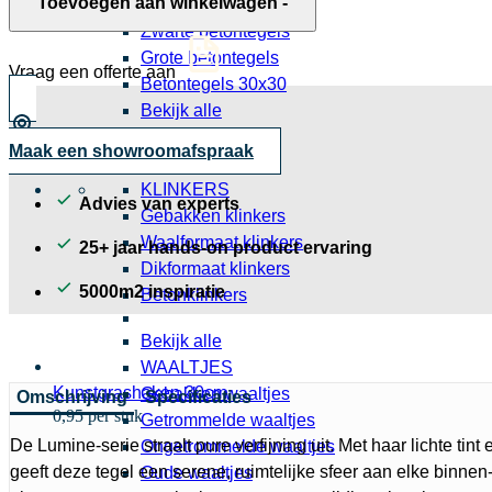
Toevoegen aan winkelwagen
-
Grijze betontegels
aantal
Zwarte betontegels
Grote betontegels
Vraag een offerte aan
Betontegels 30x30
Bekijk alle
Tegels
Maak een showroomafspraak
Slabs
KLINKERS
Advies van experts
Gebakken klinkers
Waalformaat klinkers
25+ jaar hands-on product ervaring
Dikformaat klinkers
5000m2 inspiratie
Betonklinkers
Bekijk alle
WAALTJES
Kunstgrashaken 30cm
Gebakken waaltjes
Omschrijving
Specificaties
0,95 per stuk
Getrommelde waaltjes
De Lumine-serie straalt pure verfijning uit. Met haar lichte tint
Ongetrommelde waaltjes
geeft deze tegel een serene, ruimtelijke sfeer aan elke binnen-
Oude waaltjes