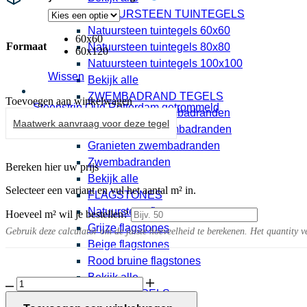
NATUURSTEEN TUINTEGELS
Natuursteen tuintegels 60x60
60x60
Formaat
Natuursteen tuintegels 80x80
60x120
Natuursteen tuintegels 100x100
Wissen
Bekijk alle
ZWEMBADRAND TEGELS
Toevoegen aan winkelwagen
Steenstrip Oud Rotterdam getrommeld
Keramische zwembadranden
0,95 per stuk
Maatwerk aanvraag voor deze tegel
Natuursteen zwembadranden
Granieten zwembadranden
Zwembadranden
Bereken hier uw prijs
Bekijk alle
Selecteer een variant en vul het aantal m² in.
FLAGSTONES
Natuursteen flagstones
Hoeveel m² wil je bestellen?
Grijze flagstones
Gebruik deze calculator om de juiste hoeveelheid te berekenen. Het quantity v
Beige flagstones
Rood bruine flagstones
Bekijk alle
Lumine
BETONTEGELS
10MM
Light