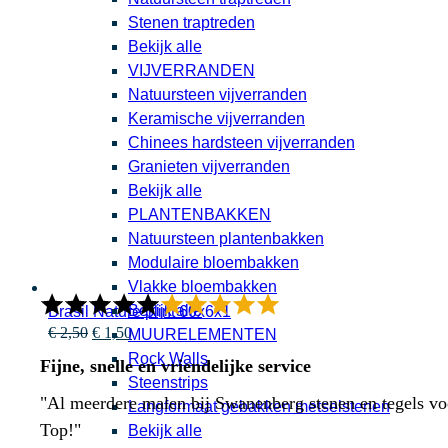
Stenen traptreden
Bekijk alle
VIJVERRANDEN
Natuursteen vijverranden
Keramische vijverranden
Chinees hardsteen vijverranden
Granieten vijverranden
Bekijk alle
PLANTENBAKKEN
Natuursteen plantenbakken
Modulaire bloembakken
Vlakke bloembakken
Bekijk alle
Brasil Nature plint 60x6x1
Oorspronkelijke
Huidige
€
2,50
€
1,50
MUURELEMENTEN
prijs
prijs
Rock Walls
Fijne, snelle en vriendelijke service
was:
is:
Steenstrips
€ 2,50.
€ 1,50.
"Al meerdere malen bij Swanenberg stenen en tegels voor
Langformaat gebakken metselstenen
Top!"
Bekijk alle