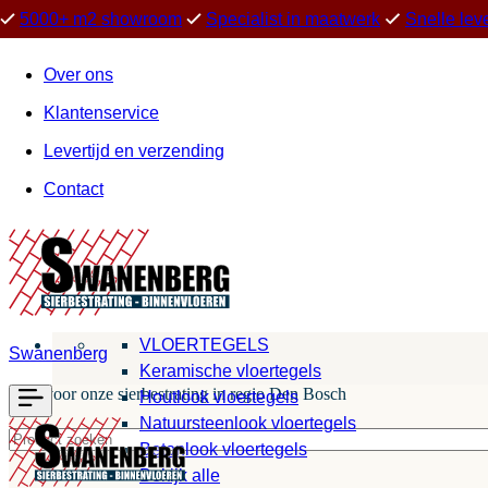
5000+ m2 showroom
Specialist in maatwerk
Snelle lev
Over ons
Klantenservice
Levertijd en verzending
Contact
VLOERTEGELS
Swanenberg
Keramische vloertegels
Kies voor onze sierbestrating in regio Den Bosch
Houtlook vloertegels
Natuursteenlook vloertegels
Betonlook vloertegels
Bekijk alle