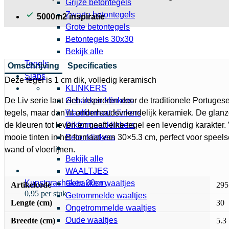
Grijze betontegels
Zwarte betontegels
5000m2 inspiratie
Grote betontegels
Betontegels 30x30
Bekijk alle
Tegels
Omschrijving
Specificaties
Slabs
Deze tegel is 1 cm dik, volledig keramisch
KLINKERS
De Liv serie laat zich inspireren door de traditionele Portug
Gebakken klinkers
tegels, maar dan in onderhoudsvriendelijk keramiek. De glan
Waalformaat klinkers
de kleuren tot leven en geeft elke tegel een levendig karakter. 
Dikformaat klinkers
mooie tinten in het formaat van 30×5.3 cm, perfect voor speelse
Betonklinkers
wand of vloerlijnen.
Bekijk alle
WAALTJES
Kunstgrashaken 30cm
Gebakken waaltjes
Artikelcode
295
0,95 per stuk
Getrommelde waaltjes
Lengte (cm)
30
Ongetrommelde waaltjes
Oude waaltjes
Breedte (cm)
5.3