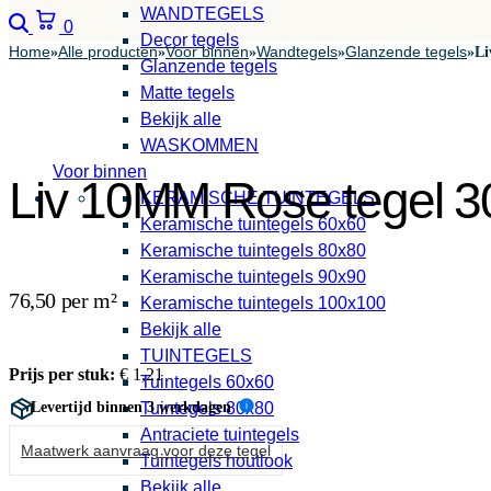
WANDTEGELS
Zoeken
Winkelwagen
0
Decor tegels
Home
Alle producten
Voor binnen
Wandtegels
Glanzende tegels
»
»
»
»
»
Li
Glanzende tegels
Matte tegels
Bekijk alle
WASKOMMEN
Voor binnen
Liv 10MM Rose tegel 3
KERAMISCHE TUINTEGELS
Keramische tuintegels 60x60
Keramische tuintegels 80x80
Keramische tuintegels 90x90
76,50 per m²
Keramische tuintegels 100x100
Bekijk alle
TUINTEGELS
Prijs per stuk:
€
1,21
Tuintegels 60x60
Levertijd binnen 3 werkdagen
Tuintegels 80x80
i
Antraciete tuintegels
Maatwerk aanvraag voor deze tegel
Tuintegels houtlook
Bekijk alle