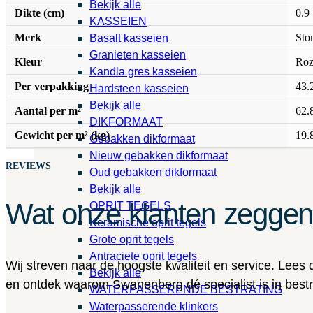
Bekijk alle
Dikte (cm)
0.9
KASSEIEN
Merk
Sto
Basalt kasseien
Granieten kasseien
Kleur
Roz
Kandla gres kasseien
Per verpakking
43.
Hardsteen kasseien
Bekijk alle
Aantal per m²
62.
DIKFORMAAT
Gewicht per m² (kg)
19.
Gebakken dikformaat
Nieuw gebakken dikformaat
REVIEWS
Oud gebakken dikformaat
Bekijk alle
Wat onze klanten zegge
OPRIT TEGELS
Keramische oprit tegels
Grote oprit tegels
Antraciete oprit tegels
Wij streven naar de hoogste kwaliteit en service. Lees
Bekijk alle
en ontdek waarom Swanenberg dé specialist is in bestra
WATERPASSERENDE BESTRATING
Waterpasserende klinkers