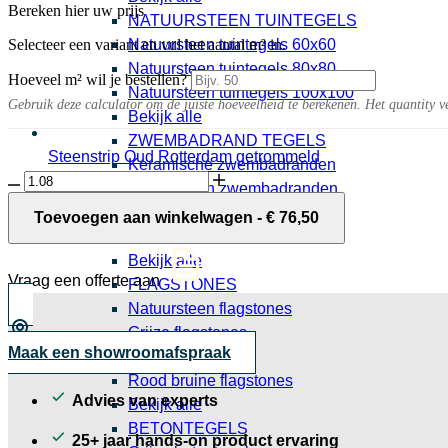
Bereken hier uw prijs
NATUURSTEEN TUINTEGELS
Selecteer een variant en vul het aantal m² in.
Natuursteen tuintegels 60x60
Natuursteen tuintegels 80x80
Hoeveel m² wil je bestellen?
Natuursteen tuintegels 100x100
Gebruik deze calculator om de juiste hoeveelheid te berekenen. Het quantity v
Bekijk alle
ZWEMBADRAND TEGELS
Steenstrip Oud Rotterdam getrommeld
Keramische zwembadranden
0,95 per stuk
Liv
Natuursteen zwembadranden
10MM
Granieten zwembadranden
Rose
Toevoegen aan winkelwagen
-
€
76,50
tegel
Zwembadranden
30x5.3
Bekijk alle
cm
Vraag een offerte aan
FLAGSTONES
aantal
Natuursteen flagstones
Grijze flagstones
Maak een showroomafspraak
Beige flagstones
Rood bruine flagstones
Advies van experts
Bekijk alle
BETONTEGELS
25+ jaar hands-on product ervaring