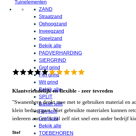
Tuinelementen
ZAND
Straatzand
Ophoogzand
Inveegzand
Speelzand
Bekijk alle
PADVERHARDING
SIERGRIND
Grof grind
Fijn grind
Wit grind
Bekijk alle
Klantvriendelijk en flexible - zeer tevreden
SPLIT
"Swanenberg denkt mee met te gebruiken material en adv
Basalt split
klein bedrag gaat. Niet gebruikte materialen kunnen ret
Fijn split
iedereen aan en ik zal zelf niet snel een ander bedrijf ki
Grof split
Bekijk alle
Stef
TOEBEHOREN