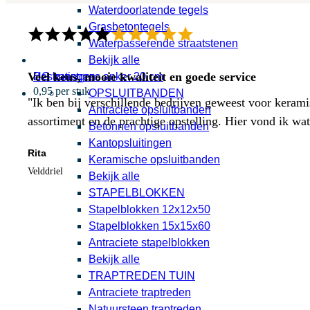
Waterdoorlatende tegels
Grasbetontegels
Waterpasserende straatstenen
Bekijk alle
Veel keus, mooie kwaliteit en goede service
HG kunstgras anker 20 cm
Bestratingen
0,95 per stuk
OPSLUITBANDEN
"Ik ben bij verschillende bedrijven geweest voor kerami
Antraciete opsluitbanden
assortiment en de prachtige opstelling. Hier vond ik w
Betonnen opsluitbanden
Kantopsluitingen
Rita
Keramische opsluitbanden
Velddriel
Bekijk alle
STAPELBLOKKEN
Stapelblokken 12x12x50
Stapelblokken 15x15x60
Antraciete stapelblokken
Bekijk alle
TRAPTREDEN TUIN
Antraciete traptreden
Natuursteen traptreden