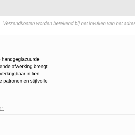
Verzendkosten worden berekend bij het invullen van het adres
ese handgeglazuurde
zende afwerking brengt
Verkrijgbaar in tien
 patronen en stijlvolle
11