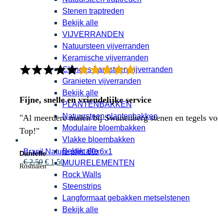
Stenen traptreden
Bekijk alle
VIJVERRANDEN
Natuursteen vijverranden
Keramische vijverranden
Chinees hardsteen vijverranden
Granieten vijverranden
Bekijk alle
Fijne, snelle en vriendelijke service
PLANTENBAKKEN
Natuursteen plantenbakken
"Al meerdere malen bij Swanenberg stenen en tegels voor
Modulaire bloembakken
Top!"
Vlakke bloembakken
Bekijk alle
Brasil Nature plint 60x6x1
Danielle
Oorspronkelijke
Huidige
€
2,50
€
1,50
MUURELEMENTEN
Rosmalen
prijs
prijs
Rock Walls
was:
is:
Steenstrips
€ 2,50.
€ 1,50.
Langformaat gebakken metselstenen
Bekijk alle