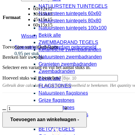
NATUURSTEEN TUINTEGELS
60x12x12
Natuursteen tuintegels 60x60
30x15x15
Formaat
45x15x15
Natuursteen tuintegels 80x80
60x15x15
Natuursteen tuintegels 100x100
Bekijk alle
Wissen
ZWEMBADRAND TEGELS
Toevoegen aan winkelwagen
Steenstrip Oud Rotterdam getrommeld
Keramische zwembadranden
0,95 per stuk
Natuursteen zwembadranden
Bereken hier uw prijs
Granieten zwembadranden
Selecteer een variant en vul het aantal stuks in.
Zwembadranden
Hoeveel stuks wil je bestellen?
Bekijk alle
Gebruik deze calculator om de juiste hoeveelheid te berekenen. Het quantity v
FLAGSTONES
Natuursteen flagstones
Grijze flagstones
Beige flagstones
Linea
Block
Rood bruine flagstones
Black
Toevoegen aan winkelwagen
-
Bekijk alle
aantal
BETONTEGELS