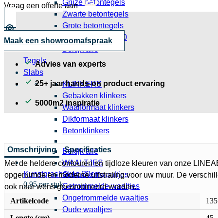
Grijze betontegels
Vraag een offerte aan
Zwarte betontegels
Grote betontegels
Betontegels 30x30
Maak een showroomafspraak
Bekijk alle
Tegels
Advies van experts
Slabs
25+ jaar hands-on product ervaring
KLINKERS
Gebakken klinkers
5000m2 inspiratie
Waalformaat klinkers
Dikformaat klinkers
Betonklinkers
Omschrijving
Specificaties
Bekijk alle
WAALTJES
Met de heldere contouren en tijdloze kleuren van onze LINE
Kunstgrashaken 30cm
Gebakken waaltjes
opgeruimde en moderne uitstraling voor uw muur. De verschi
0,95 per stuk
Getrommelde waaltjes
ook naar wens gecombineerd worden.
Ongetrommelde waaltjes
Artikelcode
135
Oude waaltjes
Lengte (cm)
45