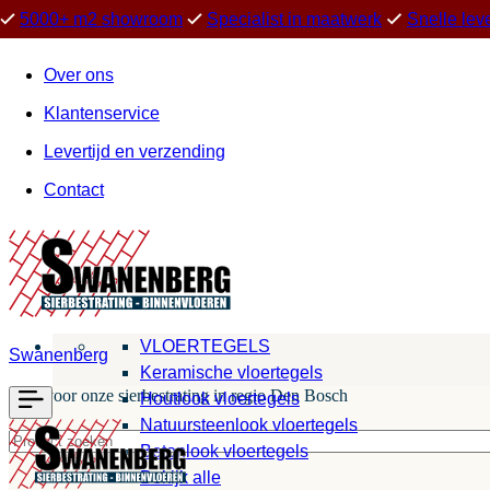
5000+ m2 showroom
Specialist in maatwerk
Snelle lev
Over ons
Klantenservice
Levertijd en verzending
Contact
VLOERTEGELS
Swanenberg
Keramische vloertegels
Kies voor onze sierbestrating in regio Den Bosch
Houtlook vloertegels
Natuursteenlook vloertegels
Betonlook vloertegels
Bekijk alle