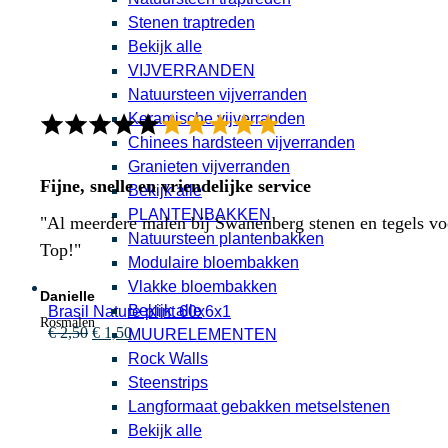
Stenen traptreden
Bekijk alle
VIJVERRANDEN
Natuursteen vijverranden
Keramische vijverranden
Chinees hardsteen vijverranden
Granieten vijverranden
Fijne, snelle en vriendelijke service
Bekijk alle
PLANTENBAKKEN
"Al meerdere malen bij Swanenberg stenen en tegels voor
Natuursteen plantenbakken
Top!"
Modulaire bloembakken
Vlakke bloembakken
Danielle
Bekijk alle
Brasil Nature plint 60x6x1
Rosmalen
Oorspronkelijke
Huidige
€
2,50
€
1,50
MUURELEMENTEN
prijs
prijs
Rock Walls
was:
is:
Steenstrips
€ 2,50.
€ 1,50.
Langformaat gebakken metselstenen
Bekijk alle