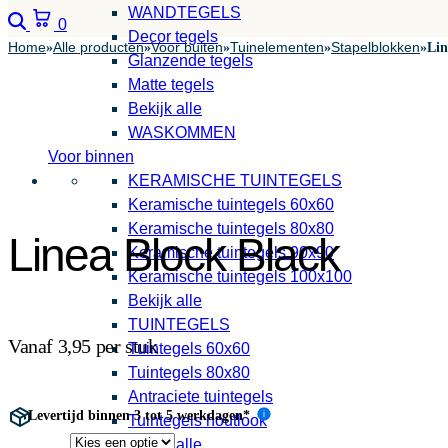
WANDTEGELS
Zoeken
Winkelwagen
0
Decor tegels
Home
Alle producten
Voor buiten
Tuinelementen
Stapelblokken
»
»
»
»
»
Lin
Glanzende tegels
Matte tegels
Bekijk alle
WASKOMMEN
Voor binnen
KERAMISCHE TUINTEGELS
Keramische tuintegels 60x60
Keramische tuintegels 80x80
Linea Block Black
Keramische tuintegels 90x90
Keramische tuintegels 100x100
Bekijk alle
TUINTEGELS
Vanaf 3,95 per stuk
Tuintegels 60x60
Tuintegels 80x80
Antraciete tuintegels
Levertijd binnen 3 tot 5 werkdagen*
i
Tuintegels houtlook
Bekijk alle