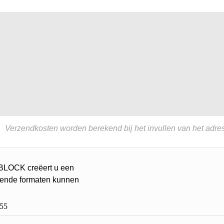
Verzendkosten worden berekend bij het invullen van het adres
ABLOCK creëert u een
llende formaten kunnen
55