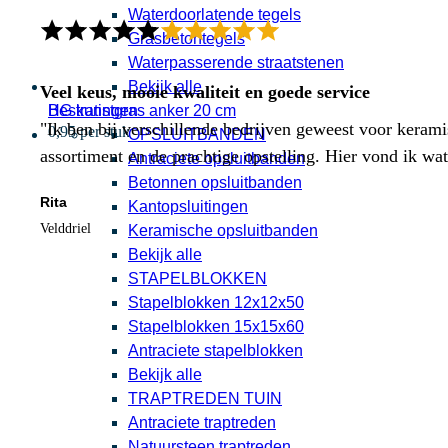
Waterdoorlatende tegels
Grasbetontegels
Waterpasserende straatstenen
Bekijk alle
Veel keus, mooie kwaliteit en goede service
HG kunstgras anker 20 cm
Bestratingen
"Ik ben bij verschillende bedrijven geweest voor kerami
0,95 per stuk
OPSLUITBANDEN
assortiment en de prachtige opstelling. Hier vond ik w
Antraciete opsluitbanden
Betonnen opsluitbanden
Rita
Kantopsluitingen
Velddriel
Keramische opsluitbanden
Bekijk alle
STAPELBLOKKEN
Stapelblokken 12x12x50
Stapelblokken 15x15x60
Antraciete stapelblokken
Bekijk alle
TRAPTREDEN TUIN
Antraciete traptreden
Natuursteen traptreden