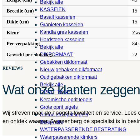
Bekijk alle
KASSEIEN
Breedte (cm)
15
Basalt kasseien
Dikte (cm)
15
Granieten kasseien
Kandla gres kasseien
Kleur
Zwa
Hardsteen kasseien
Per verpakking
84 
Bekijk alle
Gewicht per stuk (kg)
22
DIKFORMAAT
Gebakken dikformaat
REVIEWS
Nieuw gebakken dikformaat
Oud gebakken dikformaat
Bekijk alle
Wat onze klanten zegge
OPRIT TEGELS
Keramische oprit tegels
Grote oprit tegels
Wij streven naar de hoogste kwaliteit en service. Lees
Antraciete oprit tegels
en ontdek waarom Swanenberg dé specialist is in bestra
Bekijk alle
WATERPASSERENDE BESTRATING
Waterpasserende klinkers