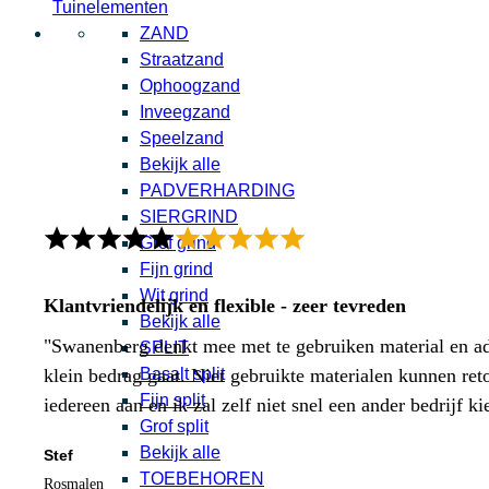
Tuinelementen
ZAND
Straatzand
Ophoogzand
Inveegzand
Speelzand
Bekijk alle
PADVERHARDING
SIERGRIND
Grof grind
Fijn grind
Wit grind
Klantvriendelijk en flexible - zeer tevreden
Bekijk alle
"Swanenberg denkt mee met te gebruiken material en adv
SPLIT
Basalt split
klein bedrag gaat. Niet gebruikte materialen kunnen ret
Fijn split
iedereen aan en ik zal zelf niet snel een ander bedrijf ki
Grof split
Bekijk alle
Stef
TOEBEHOREN
Rosmalen