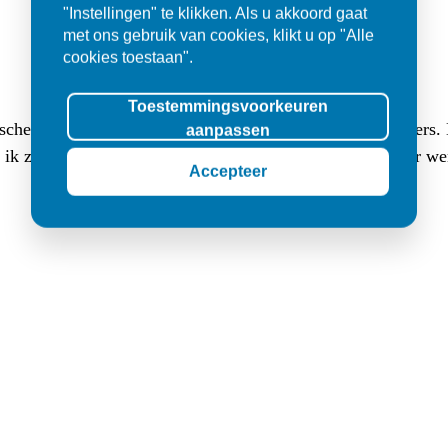
"Instellingen" te klikken. Als u akkoord gaat
met ons gebruik van cookies, klikt u op "Alle
cookies toestaan".
Toestemmingsvoorkeuren
sche buitentegels (3 cm dik, 80x80) en (luxe lange) klinkers
aanpassen
at ik zocht. Ik werd er met veel geduld goed geholpen en er w
Accepteer