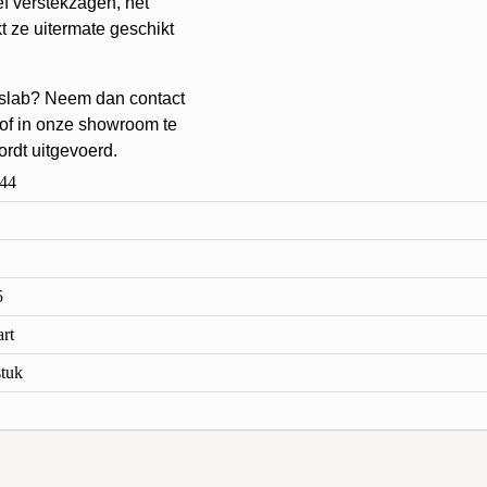
f verstekzagen, het
 ze uitermate geschikt
 slab? Neem dan contact
, of in onze showroom te
rdt uitgevoerd.
44
5
rt
stuk