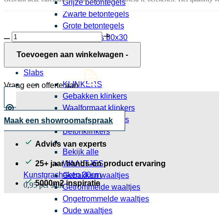
Grijze betontegels
Zwarte betontegels
Grote betontegels
Keramische
Betontegels 30x30
slab
Bekijk alle
Tunis
Toevoegen aan winkelwagen
-
Tegels
Noir
aantal
Slabs
KLINKERS
Vraag een offerte aan
Gebakken klinkers
Waalformaat klinkers
Dikformaat klinkers
Maak een showroomafspraak
Betonklinkers
Advies van experts
Bekijk alle
25+ jaar hands-on product ervaring
WAALTJES
Kunstgrashaken 30cm
Gebakken waaltjes
5000m2 inspiratie
0,95 per stuk
Getrommelde waaltjes
Ongetrommelde waaltjes
Oude waaltjes