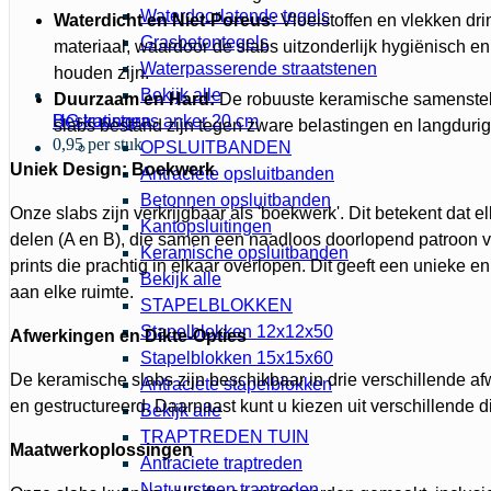
Waterdoorlatende tegels
Waterdicht en Niet-Poreus:
Vloeistoffen en vlekken drin
Grasbetontegels
materiaal, waardoor de slabs uitzonderlijk hygiënisch e
Waterpasserende straatstenen
houden zijn.
Bekijk alle
Duurzaam en Hard:
De robuuste keramische samenstell
HG kunstgras anker 20 cm
Bestratingen
slabs bestand zijn tegen zware belastingen en langdurig
0,95 per stuk
OPSLUITBANDEN
Uniek Design: Boekwerk
Antraciete opsluitbanden
Betonnen opsluitbanden
Onze slabs zijn verkrijgbaar als 'boekwerk'. Dit betekent dat el
Kantopsluitingen
delen (A en B), die samen een naadloos doorlopend patroon 
Keramische opsluitbanden
prints die prachtig in elkaar overlopen. Dit geeft een unieke en
Bekijk alle
aan elke ruimte.
STAPELBLOKKEN
Stapelblokken 12x12x50
Afwerkingen en Dikte-Opties
Stapelblokken 15x15x60
De keramische slabs zijn beschikbaar in drie verschillende af
Antraciete stapelblokken
en gestructureerd. Daarnaast kunt u kiezen uit verschillende d
Bekijk alle
TRAPTREDEN TUIN
Maatwerkoplossingen
Antraciete traptreden
Natuursteen traptreden