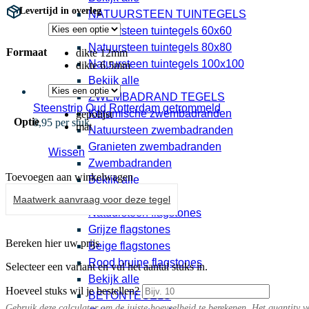
Levertijd in overleg
NATUURSTEEN TUINTEGELS
Natuursteen tuintegels 60x60
Natuursteen tuintegels 80x80
Formaat
dikte 12mm
Natuursteen tuintegels 100x100
dikte 6.5mm
Bekijk alle
ZWEMBADRAND TEGELS
Steenstrip Oud Rotterdam getrommeld
Keramische zwembadranden
gepolijst
Optie
0,95 per stuk
mat
Natuursteen zwembadranden
Granieten zwembadranden
Wissen
Zwembadranden
Toevoegen aan winkelwagen
Bekijk alle
FLAGSTONES
Maatwerk aanvraag voor deze tegel
Natuursteen flagstones
Grijze flagstones
Bereken hier uw prijs
Beige flagstones
Rood bruine flagstones
Selecteer een variant en vul het aantal stuks in.
Bekijk alle
Hoeveel stuks wil je bestellen?
BETONTEGELS
Gebruik deze calculator om de juiste hoeveelheid te berekenen. Het quantity v