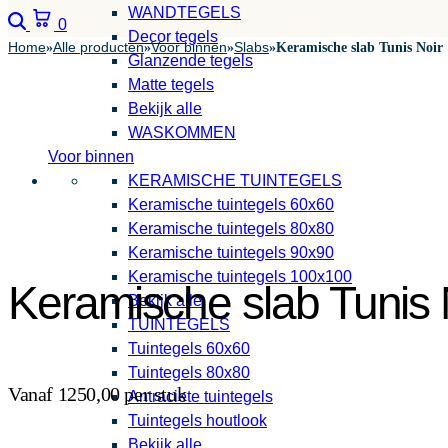
WANDTEGELS
Zoeken
Winkelwagen
0
Decor tegels
Home
Alle producten
Voor binnen
Slabs
»
»
»
»
Keramische slab Tunis Noir
Glanzende tegels
Matte tegels
Bekijk alle
WASKOMMEN
Voor binnen
KERAMISCHE TUINTEGELS
Keramische tuintegels 60x60
Keramische tuintegels 80x80
Keramische tuintegels 90x90
Keramische tuintegels 100x100
Keramische slab Tunis 
Bekijk alle
TUINTEGELS
Tuintegels 60x60
Tuintegels 80x80
Vanaf 1250,00 per stuk
Antraciete tuintegels
Tuintegels houtlook
Bekijk alle