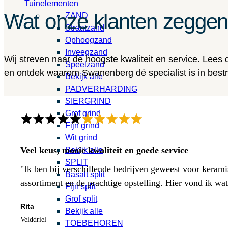
Tuinelementen
Wat onze klanten zegge
ZAND
Straatzand
Ophoogzand
Inveegzand
Wij streven naar de hoogste kwaliteit en service. Lees
Speelzand
en ontdek waarom Swanenberg dé specialist is in bestra
Bekijk alle
PADVERHARDING
SIERGRIND
Grof grind
Fijn grind
Wit grind
Veel keus, mooie kwaliteit en goede service
Bekijk alle
SPLIT
"Ik ben bij verschillende bedrijven geweest voor kerami
Basalt split
assortiment en de prachtige opstelling. Hier vond ik w
Fijn split
Grof split
Rita
Bekijk alle
Velddriel
TOEBEHOREN