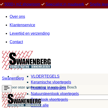
5000+ m2 showroom
Specialist in maatwerk
Snelle lev
Over ons
Klantenservice
Levertijd en verzending
Contact
VLOERTEGELS
Swanenberg
Keramische vloertegels
Kies voor onze sierbestrating in regio Den Bosch
Houtlook vloertegels
Natuursteenlook vloertegels
Betonlook vloertegels
Bekijk alle