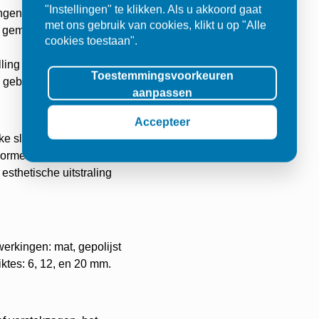
"Instellingen" te klikken. Als u akkoord gaat
gen niet door in het
met ons gebruik van cookies, klikt u op "Alle
n gemakkelijk schoon te
cookies toestaan".
ing zorgt ervoor dat de
Toestemmingsvoorkeuren
 gebruik.
aanpassen
Accepteer
ke slab bestaat uit twee
vormen, met aders en
 esthetische uitstraling
werkingen: mat, gepolijst
iktes: 6, 12, en 20 mm.