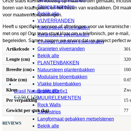
Onze slabs kunnen volledig op maat worden gemaakt, inclusie
Stenen traptreden
boren van kraangaten, en het frezen van wasbakken. Dit maakt
Bekijk alle
voor maatwerktoepassingen.
VIJVERRANDEN
Heeft u specifieke wensen of afmetingen voor uw keramische
Natuursteen vijverranden
met ons op! Ons team staat klaar om u telefonisch, per e-mail
Keramische vijverranden
begeleiden. Samen zorgen we ervoor dat uw project perfect wo
Chinees hardsteen vijverranden
Granieten vijverranden
Artikelcode
301
Bekijk alle
Lengte (cm)
320
PLANTENBAKKEN
Breedte (cm)
160
Natuursteen plantenbakken
Modulaire bloembakken
Dikte (cm)
0.6
Vlakke bloembakken
Kleur
Zwa
Bekijk alle
Brasil Nature plint 60x6x1
Oorspronkelijke
Huidige
€
2,50
€
1,50
MUURELEMENTEN
Per verpakking
15 
prijs
prijs
Rock Walls
was:
is:
Gewicht per stuk (kg)
77
Steenstrips
€ 2,50.
€ 1,50.
Langformaat gebakken metselstenen
REVIEWS
Bekijk alle