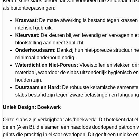
Keramische slabs bieden tal van voordelen die ze ideaal mak
als buitentoepassingen:
Krasvast:
De matte afwerking is bestand tegen krassen en
intensief gebruik.
Kleurvast:
De kleuren blijven levendig en vervagen niet, 
blootstelling aan direct zonlicht.
Onderhoudsarm:
Dankzij hun niet-poreuze structuur h
minimaal onderhoud nodig.
Waterdicht en Niet-Poreus:
Vloeistoffen en vlekken drin
materiaal, waardoor de slabs uitzonderlijk hygiënisch e
houden zijn.
Duurzaam en Hard:
De robuuste keramische samenstell
slabs bestand zijn tegen zware belastingen en langdurig
Uniek Design: Boekwerk
Onze slabs zijn verkrijgbaar als 'boekwerk'. Dit betekent dat el
delen (A en B), die samen een naadloos doorlopend patroon 
prints die prachtig in elkaar overlopen. Dit geeft een unieke en