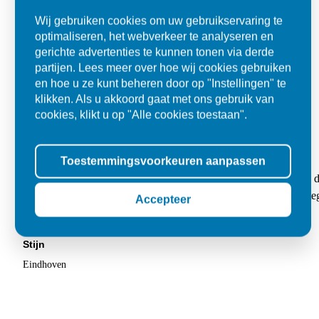
Wij gebruiken cookies om uw gebruikservaring te
optimaliseren, het webverkeer te analyseren en
gerichte advertenties te kunnen tonen via derde
partijen. Lees meer over hoe wij cookies gebruiken
en hoe u ze kunt beheren door op "Instellingen" te
klikken. Als u akkoord gaat met ons gebruik van
cookies, klikt u op "Alle cookies toestaan".
Kwaliteit en flexibel
Toestemmingsvoorkeuren aanpassen
"Mijn bestelling werd netjes op het afgesproken tijdstip geleverd
chauffeur. Had behoorlijk wat tegels besteld en letterlijk geen 1 
Accepteer
kwaliteit. Eindresultaat is heel mooi."
Stijn
Eindhoven