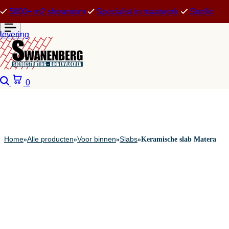
5000+ m2 showroom
Specialist in maatwerk
Snelle
levering
Zoeken
Winkelwagen
0
Home
Alle producten
Voor binnen
Slabs
»
»
»
»
Keramische slab Matera