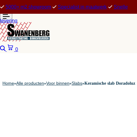
5000+ m2 showroom
Specialist in maatwerk
Snelle
levering
Zoeken
Winkelwagen
0
Home
Alle producten
Voor binnen
Slabs
»
»
»
»
Keramische slab Doradoluz