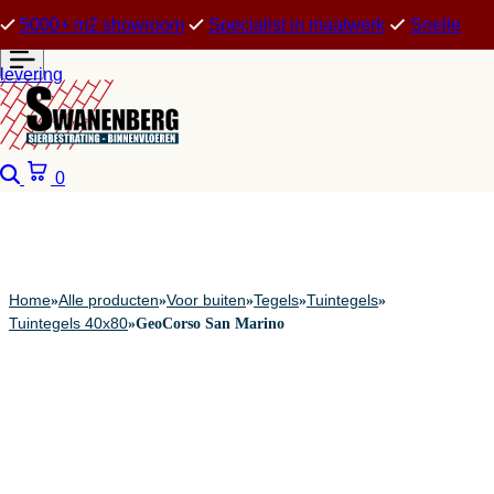
5000+ m2 showroom
Specialist in maatwerk
Snelle
levering
Zoeken
Winkelwagen
0
Home
Alle producten
Voor buiten
Tegels
Tuintegels
»
»
»
»
»
Tuintegels 40x80
»
GeoCorso San Marino