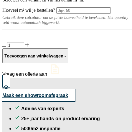
Hoeveel m² wil je bestellen?
Gebruik deze calculator om de juiste hoeveelheid te berekenen. Het quantity
veld wordt automatisch bijgewerkt.
GeoCorso
San
Marino
Toevoegen aan winkelwagen
-
aantal
Vraag een offerte aan
Maak een showroomafspraak
Advies van experts
25+ jaar hands-on product ervaring
5000m2 inspiratie