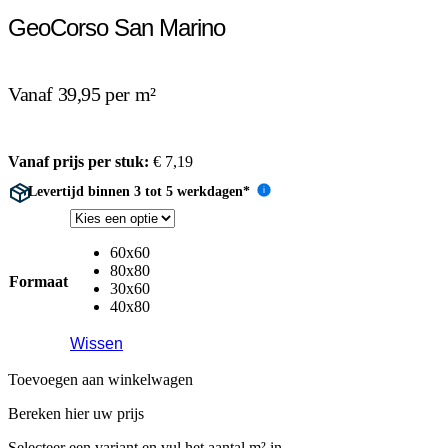
GeoCorso San Marino
Vanaf 39,95 per m²
Vanaf prijs per stuk:
€
7,19
Levertijd binnen 3 tot 5 werkdagen*
i
60x60
80x80
Formaat
30x60
40x80
Wissen
Toevoegen aan winkelwagen
Bereken hier uw prijs
Selecteer een variant en vul het aantal m² in.