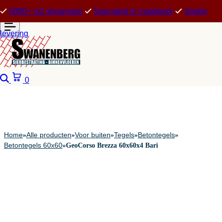
5000+ m2 showroom
Specialist in maatwerk
Snelle
levering
Zoeken
Winkelwagen
0
Home
Alle producten
Voor buiten
Tegels
Betontegels
»
»
»
»
»
Betontegels 60x60
»
GeoCorso Brezza 60x60x4 Bari