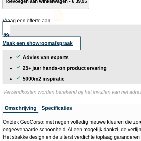
60x60x4
Toevoegen aan winkelwagen
-
€
39,95
Bari
aantal
Vraag een offerte aan
Maak een showroomafspraak
Advies van experts
25+ jaar hands-on product ervaring
5000m2 inspiratie
Verzendkosten worden berekend bij het invullen van het adres
Omschrijving
Specificaties
Ontdek GeoCorso: met negen volledig nieuwe kleuren die zor
ongeëvenaarde schoonheid. Alleen mogelijk dankzij de verfijn
Het strakke design en de uiterst verdichte toplaag garanderen