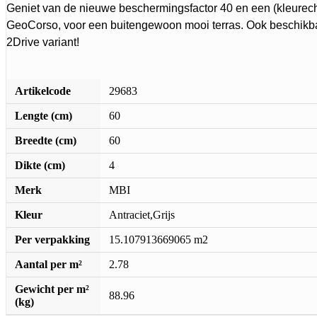
Geniet van de nieuwe beschermingsfactor 40 en een (kleurec
GeoCorso, voor een buitengewoon mooi terras. Ook beschikba
2Drive variant!
Artikelcode
29683
Lengte (cm)
60
Breedte (cm)
60
Dikte (cm)
4
Merk
MBI
Kleur
Antraciet,Grijs
Per verpakking
15.107913669065 m2
Aantal per m²
2.78
Gewicht per m²
88.96
(kg)