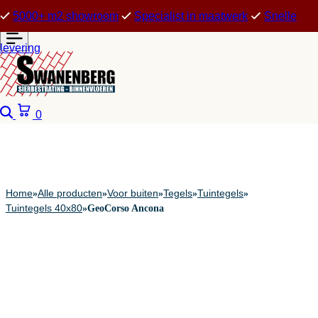
5000+ m2 showroom
Specialist in maatwerk
Snelle
levering
Zoeken
Winkelwagen
0
Home
Alle producten
Voor buiten
Tegels
Tuintegels
»
»
»
»
»
Tuintegels 40x80
»
GeoCorso Ancona