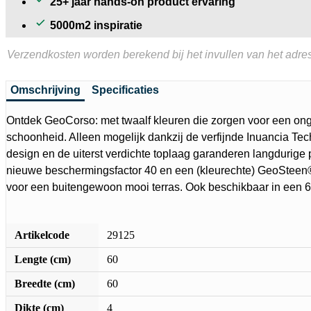
25+ jaar hands-on product ervaring
5000m2 inspiratie
Verzendkosten worden berekend bij het invullen van het adres
Omschrijving
Specificaties
Ontdek GeoCorso: met twaalf kleuren die zorgen voor een o
schoonheid. Alleen mogelijk dankzij de verfijnde Inuancia Tec
design en de uiterst verdichte toplaag garanderen langdurige 
nieuwe beschermingsfactor 40 en een (kleurechte) GeoSteen
voor een buitengewoon mooi terras. Ook beschikbaar in een 6 
Artikelcode
29125
Lengte (cm)
60
Breedte (cm)
60
Dikte (cm)
4