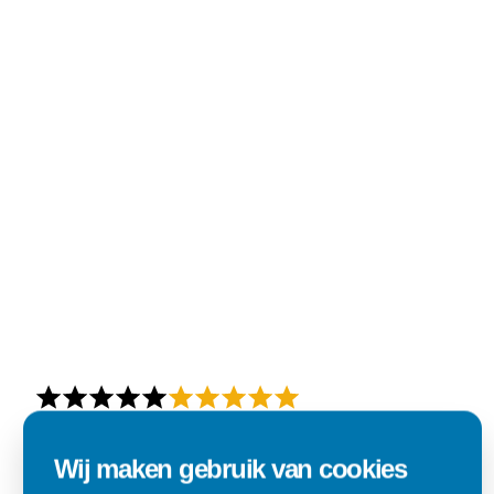
Wij maken gebruik van cookies
Alles goed zo was afgesproken.