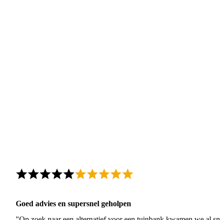
Goed advies en supersnel geholpen
"Op zoek naar een alternatief voor een tuinbank kwamen we al sn