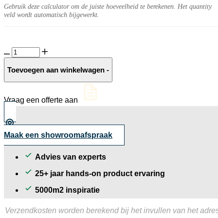
Gebruik deze calculator om de juiste hoeveelheid te berekenen. Het quantity
veld wordt automatisch bijgewerkt.
GeoCeramica®
Solid
Agate
Toevoegen aan winkelwagen
-
Grey
aantal
Vraag een offerte aan
Maak een showroomafspraak
Advies van experts
25+ jaar hands-on product ervaring
5000m2 inspiratie
Verzendkosten worden berekend bij het invullen van het adres