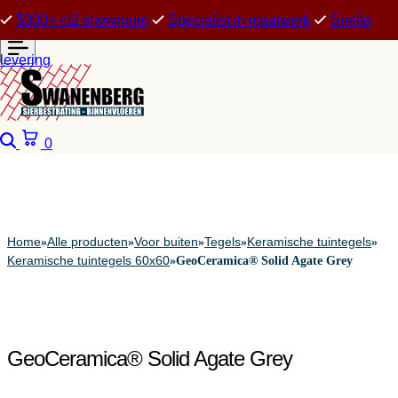
5000+ m2 showroom
Specialist in maatwerk
Snelle
levering
Zoeken
Winkelwagen
0
Home
Alle producten
Voor buiten
Tegels
Keramische tuintegels
»
»
»
»
»
Keramische tuintegels 60x60
»
GeoCeramica® Solid Agate Grey
GeoCeramica® Solid Agate Grey