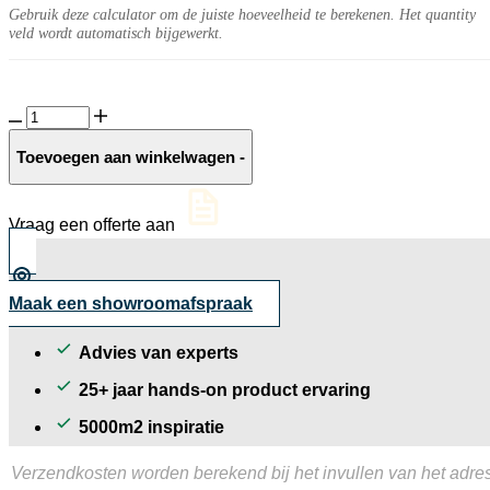
Gebruik deze calculator om de juiste hoeveelheid te berekenen. Het quantity
veld wordt automatisch bijgewerkt.
GeoCeramica®
Madox
Antracite
Toevoegen aan winkelwagen
-
aantal
Vraag een offerte aan
Maak een showroomafspraak
Advies van experts
25+ jaar hands-on product ervaring
5000m2 inspiratie
Verzendkosten worden berekend bij het invullen van het adres