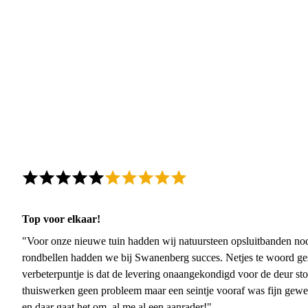
Top voor elkaar!
"Voor onze nieuwe tuin hadden wij natuursteen opsluitbanden nodi
rondbellen hadden we bij Swanenberg succes. Netjes te woord ge
verbeterpuntje is dat de levering onaangekondigd voor de deur sto
thuiswerken geen probleem maar een seintje vooraf was fijn gewee
en daar gaat het om, al me al een aanrader!"