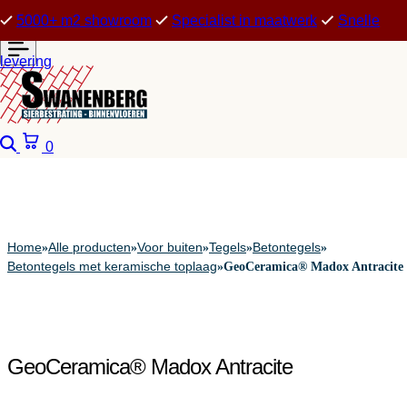
5000+ m2 showroom
Specialist in maatwerk
Snelle
levering
Zoeken
Winkelwagen
0
Home
Alle producten
Voor buiten
Tegels
Betontegels
»
»
»
»
»
Betontegels met keramische toplaag
»
GeoCeramica® Madox Antracite
GeoCeramica® Madox Antracite