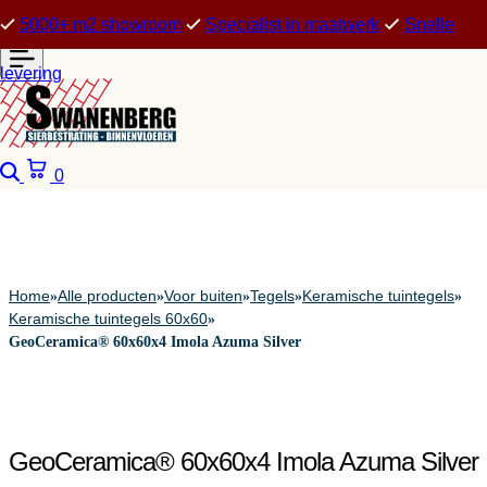
5000+ m2 showroom
Specialist in maatwerk
Snelle
levering
Zoeken
Winkelwagen
0
Home
Alle producten
Voor buiten
Tegels
Keramische tuintegels
»
»
»
»
»
Keramische tuintegels 60x60
»
GeoCeramica® 60x60x4 Imola Azuma Silver
GeoCeramica® 60x60x4 Imola Azuma Silver