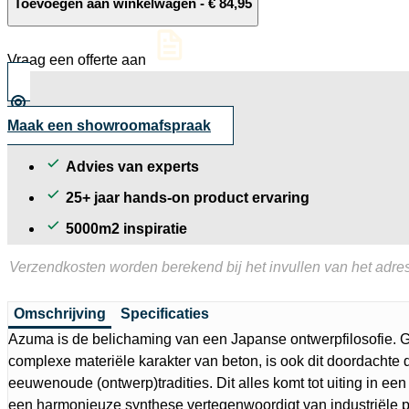
Imola
Toevoegen aan winkelwagen
-
€
84,95
Azuma
Silver
aantal
Vraag een offerte aan
Maak een showroomafspraak
Advies van experts
25+ jaar hands-on product ervaring
5000m2 inspiratie
Verzendkosten worden berekend bij het invullen van het adres
Omschrijving
Specificaties
Azuma is de belichaming van een Japanse ontwerpfilosofie. 
complexe materiële karakter van beton, is ook dit doordachte
eeuwenoude (ontwerp)tradities. Dit alles komt tot uiting in ee
een harmonieuze synthese vertegenwoordigt van industriële p