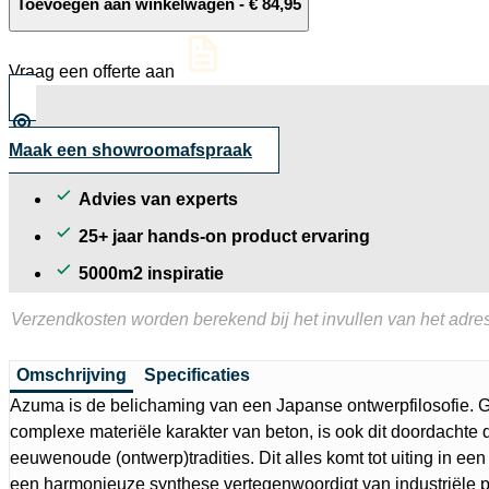
Imola
Toevoegen aan winkelwagen
-
€
84,95
Azuma
Grey
aantal
Vraag een offerte aan
Maak een showroomafspraak
Advies van experts
25+ jaar hands-on product ervaring
5000m2 inspiratie
Verzendkosten worden berekend bij het invullen van het adres
Omschrijving
Specificaties
Azuma is de belichaming van een Japanse ontwerpfilosofie. 
complexe materiële karakter van beton, is ook dit doordachte
eeuwenoude (ontwerp)tradities. Dit alles komt tot uiting in ee
een harmonieuze synthese vertegenwoordigt van industriële p