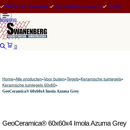
5000+ m2 showroom
Specialist in maatwerk
Snelle
levering
Zoeken
Winkelwagen
0
Home
Alle producten
Voor buiten
Tegels
Keramische tuintegels
»
»
»
»
»
Keramische tuintegels 60x60
»
GeoCeramica® 60x60x4 Imola Azuma Grey
GeoCeramica® 60x60x4 Imola Azuma Grey