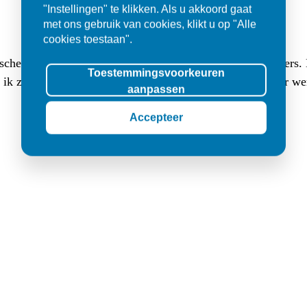
"Instellingen" te klikken. Als u akkoord gaat
met ons gebruik van cookies, klikt u op "Alle
cookies toestaan".
sche buitentegels (3 cm dik, 80x80) en (luxe lange) klinkers
Toestemmingsvoorkeuren
at ik zocht. Ik werd er met veel geduld goed geholpen en er w
aanpassen
Accepteer