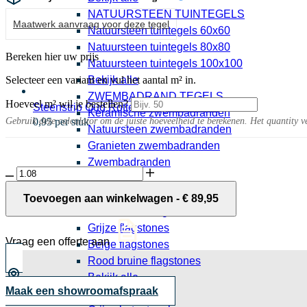
NATUURSTEEN TUINTEGELS
Maatwerk aanvraag voor deze tegel
Natuursteen tuintegels 60x60
Natuursteen tuintegels 80x80
Bereken hier uw prijs
Natuursteen tuintegels 100x100
Selecteer een variant en vul het aantal m² in.
Bekijk alle
ZWEMBADRAND TEGELS
Hoeveel m² wil je bestellen?
Steenstrip Oud Rotterdam getrommeld
Keramische zwembadranden
Gebruik deze calculator om de juiste hoeveelheid te berekenen. Het quantity v
0,95 per stuk
Natuursteen zwembadranden
Granieten zwembadranden
Zwembadranden
GeoCeramica®
Bekijk alle
2Drive
FLAGSTONES
60x60x6
Toevoegen aan winkelwagen
-
€
89,95
Impasto
Natuursteen flagstones
Negro
Grijze flagstones
aantal
Vraag een offerte aan
Beige flagstones
Rood bruine flagstones
Bekijk alle
Maak een showroomafspraak
BETONTEGELS