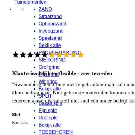
Tuinelementen
ZAND
Straatzand
Ophoogzand
Inveegzand
Speelzand
Bekijk alle
PADVERHARDING
SIERGRIND
Grof grind
Klantvriendelijk en flexible - zeer tevreden
Fijn grind
Wit grind
"Swanenberg denkt mee met te gebruiken material en adv
Bekijk alle
klein bedrag gaat. Niet gebruikte materialen kunnen ret
SPLIT
iedereen aan en ik zal zelf niet snel een ander bedrijf ki
Basalt split
Fijn split
Stef
Grof split
Rosmalen
Bekijk alle
TOEBEHOREN