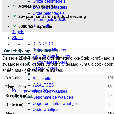
Grijze betontegels
Advies van experts
Zwarte betontegels
Grote betontegels
25+ jaar hands-on product ervaring
Betontegels 30x30
Bekijk alle
5000m2 inspiratie
Tegels
Slabs
KLINKERS
Gebakken klinkers
Omschrijving
Specificaties
Waalformaat klinkers
De serie 2Drive met een 6 centimeter dikke Stabikorn®-laag i
Dikformaat klinkers
zwaarder gebruik zoals uw oprit. Uiteraard kunt u dit ook doo
Betonklinkers
er één strak geheel van te maken.
Artikelcode
101
Bekijk alle
WAALTJES
Lengte (cm)
60
Kunstgrashaken 30cm
Gebakken waaltjes
Breedte (cm)
60
0,95 per stuk
Getrommelde waaltjes
Ongetrommelde waaltjes
Dikte (cm)
6
Oude waaltjes
Merk
MB