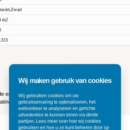
raciet,Zwart
4 m2
8
.333
n
Wij maken gebruik van cookies
 de ervaringen van onze klanten
Wij gebruiken cookies om uw
ting en tegels.
gebruikservaring te optimaliseren, het
webverkeer te analyseren en gerichte
advertenties te kunnen tonen via derde
partijen. Lees meer over hoe wij cookies
gebruiken en hoe u ze kunt beheren door op