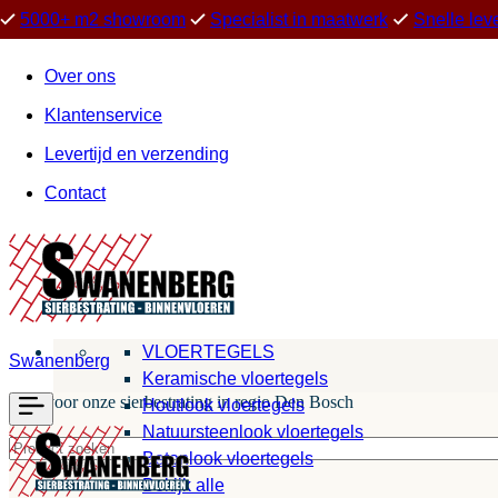
5000+ m2 showroom
Specialist in maatwerk
Snelle lev
Over ons
Klantenservice
Levertijd en verzending
Contact
VLOERTEGELS
Swanenberg
Keramische vloertegels
Kies voor onze sierbestrating in regio Den Bosch
Houtlook vloertegels
Natuursteenlook vloertegels
Betonlook vloertegels
Bekijk alle