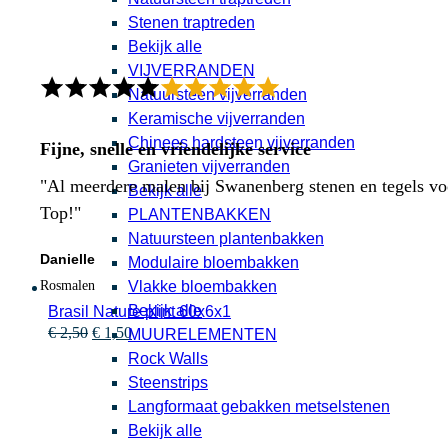
Stenen traptreden
Bekijk alle
VIJVERRANDEN
Natuursteen vijverranden
Keramische vijverranden
Chinees hardsteen vijverranden
Fijne, snelle en vriendelijke service
Granieten vijverranden
"Al meerdere malen bij Swanenberg stenen en tegels voor
Bekijk alle
Top!"
PLANTENBAKKEN
Natuursteen plantenbakken
Danielle
Modulaire bloembakken
Vlakke bloembakken
Rosmalen
Bekijk alle
Brasil Nature plint 60x6x1
Oorspronkelijke
Huidige
€
2,50
€
1,50
MUURELEMENTEN
prijs
prijs
Rock Walls
was:
is:
Steenstrips
€ 2,50.
€ 1,50.
Langformaat gebakken metselstenen
Bekijk alle