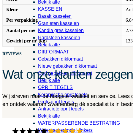
Bekijk alle
KASSEIEN
Kleur
Ant
Basalt kasseien
Per verpakking
6.8
Granieten kasseien
Aantal per m²
2.7
Kandla gres kasseien
Hardsteen kasseien
Gewicht per m² (kg)
133
Bekijk alle
DIKFORMAAT
REVIEWS
Gebakken dikformaat
Nieuw gebakken dikformaat
Wat onze klanten zegge
Oud gebakken dikformaat
Bekijk alle
OPRIT TEGELS
Keramische oprit tegels
Wij streven naar de hoogste kwaliteit en service. Lees
Grote oprit tegels
en ontdek waarom Swanenberg dé specialist is in bestra
Antraciete oprit tegels
Bekijk alle
WATERPASSERENDE BESTRATING
Waterpasserende klinkers