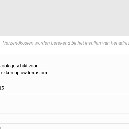
Verzendkosten worden berekend bij het invullen van het adres
s ook geschikt voor
rtrekken op uw terras om
15
I