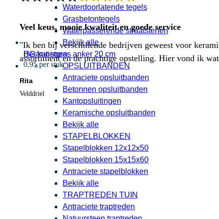
Waterdoorlatende tegels
Grasbetontegels
Veel keus, mooie kwaliteit en goede service
Waterpasserende straatstenen
Bekijk alle
"Ik ben bij verschillende bedrijven geweest voor kerami
HG kunstgras anker 20 cm
Bestratingen
assortiment en de prachtige opstelling. Hier vond ik w
0,95 per stuk
OPSLUITBANDEN
Antraciete opsluitbanden
Rita
Betonnen opsluitbanden
Velddriel
Kantopsluitingen
Keramische opsluitbanden
Bekijk alle
STAPELBLOKKEN
Stapelblokken 12x12x50
Stapelblokken 15x15x60
Antraciete stapelblokken
Bekijk alle
TRAPTREDEN TUIN
Antraciete traptreden
Natuursteen traptreden