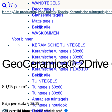
WANDTEGELS
Zoeken
Winkelwagen
0
Decor tegels
Home
Alle producten
Voor buiten
Tegels
Keramische tuintegels
Ker
»
»
»
»
»
Glanzende tegels
Matte tegels
Bekijk alle
WASKOMMEN
Voor binnen
KERAMISCHE TUINTEGELS
Keramische tuintegels 60x60
Keramische tuintegels 80x80
GeoCeramica® 2Drive 
Keramische tuintegels 90x90
Keramische tuintegels 100x100
Bekijk alle
TUINTEGELS
89,95 per m²
Tuintegels 60x60
Tuintegels 80x80
Antraciete tuintegels
Prijs per stuk:
€
32,38
Tuintegels houtlook
Levertijd binnen 3 tot 5 werkdagen*
Bekijk alle
i