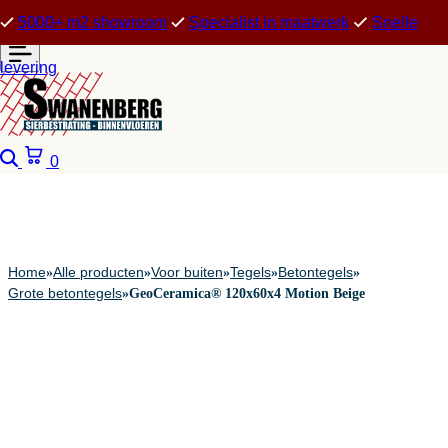
5000+ m2 showroom
Specialist in maatwerk
Snelle
levering
Zoeken
Winkelwagen
0
Home
Alle producten
Voor buiten
Tegels
Betontegels
»
»
»
»
»
Grote betontegels
»
GeoCeramica® 120x60x4 Motion Beige