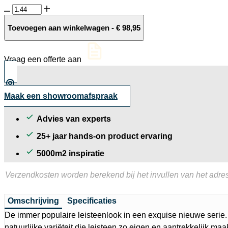
GeoCeramica®
120x60x4
Motion
Toevoegen aan winkelwagen
-
€
98,95
Beige
aantal
Vraag een offerte aan
Maak een showroomafspraak
Advies van experts
25+ jaar hands-on product ervaring
5000m2 inspiratie
Verzendkosten worden berekend bij het invullen van het adres
Omschrijving
Specificaties
De immer populaire leisteenlook in een exquise nieuwe serie
natuurlijke variëteit die leisteen zo eigen en aantrekkelijk maa