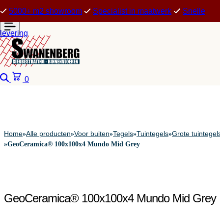
5000+ m2 showroom
Specialist in maatwerk
Snelle
levering
Zoeken
Winkelwagen
0
Home
Alle producten
Voor buiten
Tegels
Tuintegels
Grote tuintegel
»
»
»
»
»
»
GeoCeramica® 100x100x4 Mundo Mid Grey
GeoCeramica® 100x100x4 Mundo Mid Grey