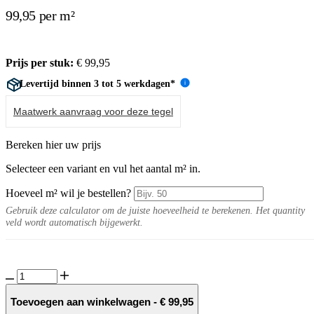
99,95 per m²
Prijs per stuk:
€
99,95
Levertijd binnen 3 tot 5 werkdagen*
i
Maatwerk aanvraag voor deze tegel
Bereken hier uw prijs
Selecteer een variant en vul het aantal m² in.
Hoeveel m² wil je bestellen?
Gebruik deze calculator om de juiste hoeveelheid te berekenen. Het quantity
veld wordt automatisch bijgewerkt.
GeoCeramica®
100x100x4
Mundo
Toevoegen aan winkelwagen
-
€
99,95
Mid