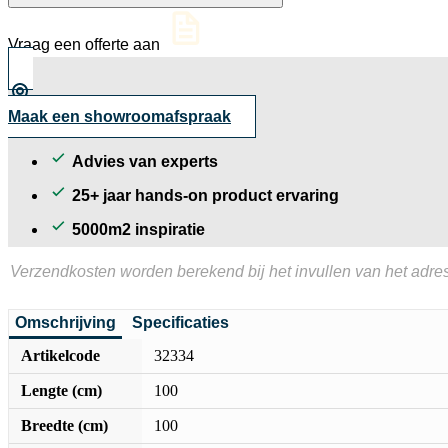
Grey
aantal
Vraag een offerte aan
Maak een showroomafspraak
Advies van experts
25+ jaar hands-on product ervaring
5000m2 inspiratie
Verzendkosten worden berekend bij het invullen van het adres
Omschrijving
Specificaties
Artikelcode
32334
Lengte (cm)
100
Breedte (cm)
100